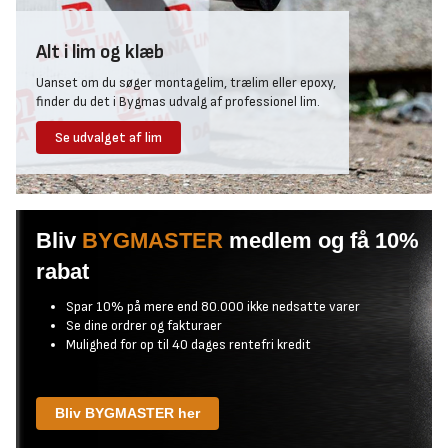
Alt i lim og klæb
Uanset om du søger montagelim, trælim eller epoxy,
finder du det i Bygmas udvalg af professionel lim.
Se udvalget af lim
Bliv
BYGMASTER
medlem og få 10%
rabat
Spar 10% på mere end 80.000 ikke nedsatte varer
Se dine ordrer og fakturaer
Mulighed for op til 40 dages rentefri kredit
Bliv BYGMASTER her