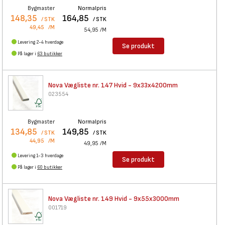
Bygmaster
Normalpris
148,35
164,85
/ STK
/ STK
49,45
/M
54,95
/M
Levering 2-4 hverdage
Se produkt
På lager i
63 butikker
Nova Vægliste nr. 147 Hvid -
9x33x4200mm
023554
Bygmaster
Normalpris
134,85
149,85
/ STK
/ STK
44,95
/M
49,95
/M
Levering 1-3 hverdage
Se produkt
På lager i
60 butikker
Nova Vægliste nr. 149 Hvid -
9x55x3000mm
001719