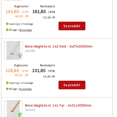
Bygmaster
Normalpris
145,65
161,85
/ STK
/ STK
48,55
/M
53,95
/M
Levering 1-3 hverdage
Se produkt
På lager i
58 butikker
Nova Vægliste nr. 142 Hvid -
5x27x3000mm
105786
Bygmaster
Normalpris
118,65
131,85
/ STK
/ STK
39,55
/M
43,95
/M
Levering 1-3 hverdage
Se produkt
På lager i
54 butikker
Nova Vægliste nr. 141 Fyr -
5x21x3000mm
023526