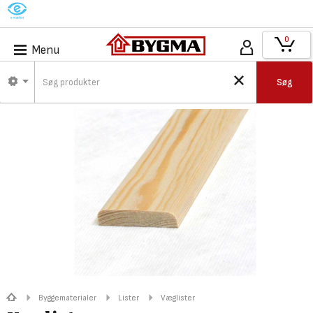
M
0
Menu
Søg
Byggematerialer
Lister
Væglister