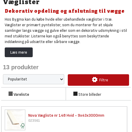
Væglister
Dekorativ opdeling og afslutning til vægge
Hos Bygma kan du købe hvide eller ubehandlede væglister i træ.
Væglister er primært pyntelister, som du monterer for at skjule
samlinger langs vægge og gulve eller som en dekorativ udsmykning i stil
med stuklister. Listerne kan også benyttes som beskyttende
inddækning på udsætte eller sårbare vægge.
I udvalget hos Bygma fører vi væglister med mange forskellige profiler,
Læs mere
lige fra firkantede lister, der tilfører stilrene indretninger et enkelt
element, til en mere klassisk og sofistikeret almueprofil. Væglisterne er
13
produkter
fremstillet i træ af bedste kvalitet.
Hvis du søger en bestemt profil, som du ikke finder hos Bygma Online,
Filtre
kan du med fordel
kontakte din lokale Bygma
. Alternativt kan du kigge i
Bygmas øvrige udvalg af lister
.
Vareliste
Store billeder
Nova Vægliste nr 148 Hvid -
9x43x3000mm
023561