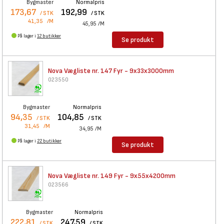
Bygmaster
Normalpris
173,67
192,99
/ STK
/ STK
41,35
/M
45,95
/M
På lager i
12 butikker
Se produkt
Nova Vægliste nr. 147 Fyr -
9x33x3000mm
023550
Bygmaster
Normalpris
94,35
104,85
/ STK
/ STK
31,45
/M
34,95
/M
På lager i
22 butikker
Se produkt
Nova Vægliste nr. 149 Fyr -
9x55x4200mm
023566
Bygmaster
Normalpris
222,81
247,59
/ STK
/ STK