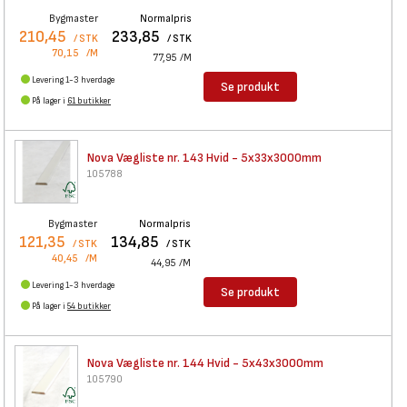
Bygmaster
Normalpris
210,45
233,85
/ STK
/ STK
70,15
/M
77,95
/M
Levering 1-3 hverdage
Se produkt
På lager i
61 butikker
Nova Vægliste nr. 143 Hvid -
5x33x3000mm
105788
Bygmaster
Normalpris
121,35
134,85
/ STK
/ STK
40,45
/M
44,95
/M
Levering 1-3 hverdage
Se produkt
På lager i
54 butikker
Nova Vægliste nr. 144 Hvid -
5x43x3000mm
105790