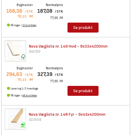
Bygmaster
Normalpris
168,36
187,08
/ STK
/ STK
70,15
/M
77,95
/M
På lager i
11 butikker
Se produkt
Nova Vægliste nr. 149 Hvid -
9x55x4200mm
001720
Bygmaster
Normalpris
294,63
327,39
/ STK
/ STK
70,15
/M
77,95
/M
Levering 1-3 hverdage
Se produkt
På lager i
48 butikker
Nova Vægliste nr. 148 Fyr -
9x43x4200mm
023559