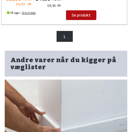
53,05
/M
58,95
/M
På lager i
21 butikker
Se produkt
1
Andre varer når du kigger på
væglister