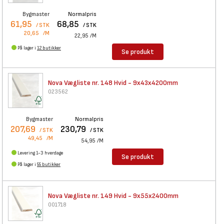
Bygmaster
Normalpris
61,95
68,85
/ STK
/ STK
20,65
/M
22,95
/M
På lager i
12 butikker
Se produkt
Nova Vægliste nr. 148 Hvid -
9x43x4200mm
023562
Bygmaster
Normalpris
207,69
230,79
/ STK
/ STK
49,45
/M
54,95
/M
Levering 1-3 hverdage
Se produkt
På lager i
55 butikker
Nova Vægliste nr. 149 Hvid -
9x55x2400mm
001718