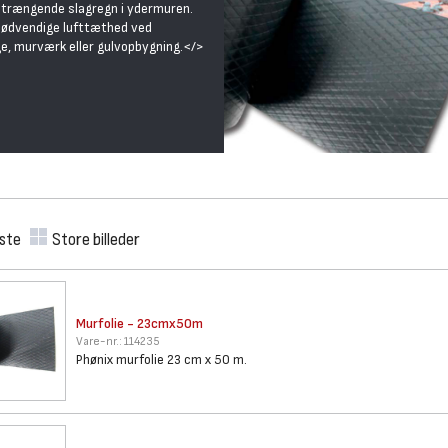
dtrængende slagregn i ydermuren.
 nødvendige lufttæthed ved
e, murværk eller gulvopbygning.</>
iste
Store billeder
Murfolie - 23cmx50m
Vare-nr.:
114235
Phønix murfolie 23 cm x 50 m.