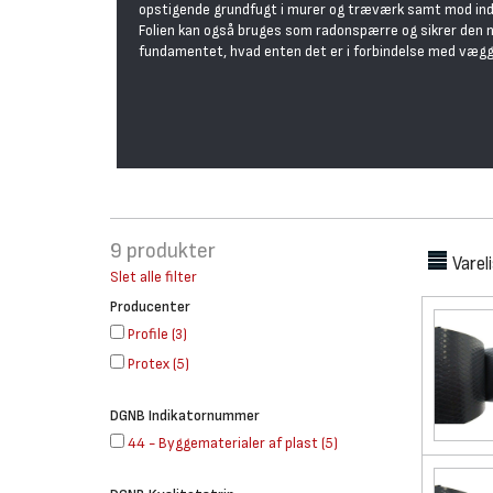
opstigende grundfugt i murer og træværk samt mod in
Folien kan også bruges som radonspærre og sikrer den
fundamentet, hvad enten det er i forbindelse med vægg
9
produkter
Varel
Slet alle filter
Producenter
Profile
(
3
)
Protex
(
5
)
DGNB Indikatornummer
44 - Byggematerialer af plast
(
5
)