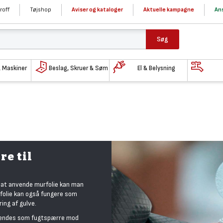
roff
Tøjshop
Aviser og kataloger
Aktuelle kampagne
Ans
Søg
& Maskiner
Beslag, Skruer & Søm
El & Belysning
e til
d at anvende murfolie kan man
rfolie kan også fungere som
ing af gulve.
anvendes som fugtspærre mod