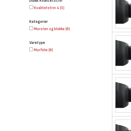
DGNB Kvalitetstrin
Kvalitetstrin 4
(
5
)
Kategorier
Mursten og blokke
(
8
)
Varetype
Murfolie
(
8
)