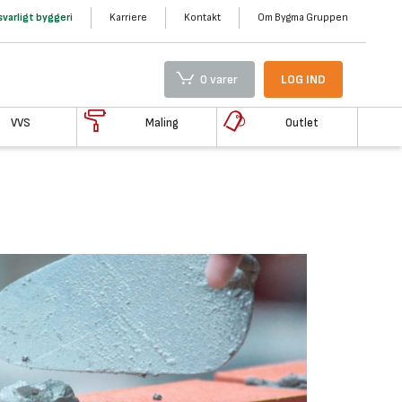
varligt byggeri
Karriere
Kontakt
Om Bygma Gruppen
0 varer
LOG IND
VVS
Maling
Outlet