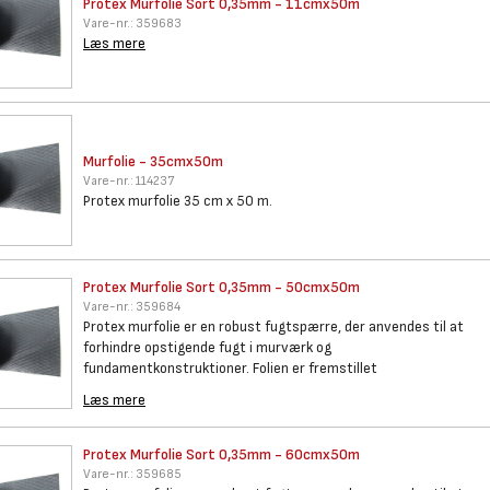
Protex Murfolie Sort 0,35mm -
11cmx50m
Vare-nr.:
359683
Læs mere
Murfolie - 35cmx50m
Vare-nr.:
114237
Protex murfolie 35 cm x 50 m.
Protex Murfolie Sort 0,35mm -
50cmx50m
Vare-nr.:
359684
Protex murfolie er en robust fugtspærre, der anvendes til at
forhindre opstigende fugt i murværk og
fundamentkonstruktioner. Folien er fremstillet
Læs mere
Protex Murfolie Sort 0,35mm -
60cmx50m
Vare-nr.:
359685