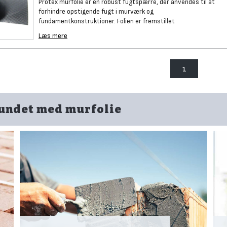
Protex murfolie er en robust fugtspærre, der anvendes til at
forhindre opstigende fugt i murværk og
fundamentkonstruktioner. Folien er fremstillet
Læs mere
1
bundet med murfolie