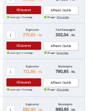
Få leveret
Afhent i butik
Levering 1-2 hverdage
På lager i
23 butikker
Bygmaster
Fast Kampagne
272,65
302,04
/ RL
/ RL
Få leveret
Afhent i butik
Levering 2-3 hverdage
På lager i
54 butikker
Bygmaster
Normalpris
711,85
790,95
/ RL
/ RL
Få leveret
Afhent i butik
Levering 1-2 hverdage
På lager i
20 butikker
Bygmaster
Normalpris
882,85
980,95
/ RL
/ RL