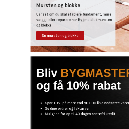
Mursten og blokke
Uanset om du skal etablere fundament, mure
vægge eller reparere har Bygma alt i mursten
og blokke.
Se mursten og blokke
Bliv
BYGMASTE
og få 10% rabat
Spar 10% på mere end 80.000 ikke nedsatte vare
Se dine ordrer og fakturaer
Mulighed for op til 40 dages rentefri kredit