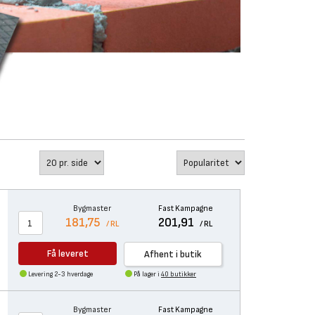
Bygmaster
Fast Kampagne
181,75
201,91
/ RL
/ RL
Få leveret
Afhent i butik
Levering 2-3 hverdage
På lager i
40 butikker
Bygmaster
Fast Kampagne