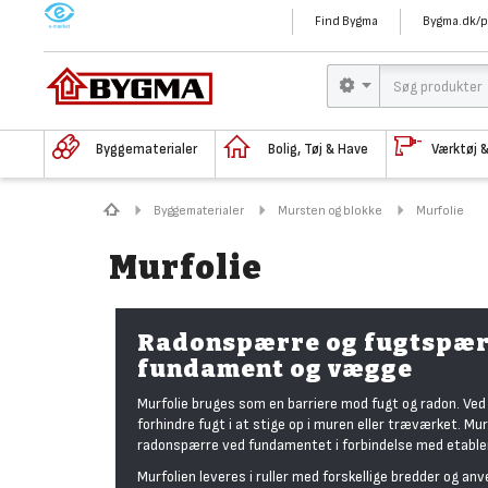
M
Find Bygma
Bygma.dk/p
Byggematerialer
Bolig, Tøj & Have
Værktøj 
Byggematerialer
Mursten og blokke
Murfolie
Murfolie
Radonspærre og fugtspærr
fundament og vægge
Murfolie bruges som en barriere mod fugt og radon. Ve
forhindre fugt i at stige op i muren eller træværket. Mu
radonspærre ved fundamentet i forbindelse med etabler
Murfolien leveres i ruller med forskellige bredder og 