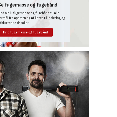
Se fugemasse og fugebånd
ind alt i i fugemasse og fugebånd til alle
ormål fra opsætning af lister til isolering og
fsluttende detaljer.
Find fugemasse og fugebånd