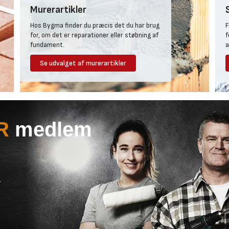
Murerartikler
Hos Bygma finder du præcis det du har brug
F
for, om det er reparationer eller støbning af
f
fundament.
a
Se udvalget af murerartikler
R
medlem
r