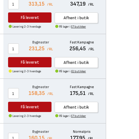
313,15
347,19
/ RL
/ RL
Få leveret
Afhent i butik
Levering 2-3 hverdage
På lager i
57 butikker
Bygmaster
Fast Kampagne
231,25
256,45
/ RL
/ RL
Få leveret
Afhent i butik
Levering 2-3 hverdage
På lager i
61 butikker
Bygmaster
Fast Kampagne
158,35
175,51
/ RL
/ RL
Få leveret
Afhent i butik
Levering 2-3 hverdage
På lager i
57 butikker
Bygmaster
Normalpris
160,15
177,95
/ RL
/ RL