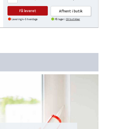
Få leveret
Afhent i butik
Levering 4-5 hverdage
På lager i
19 butikker