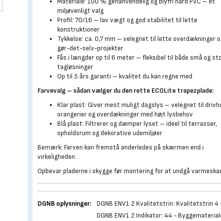
Materiale: 100 % genanvendelig og blyfri hård PVC – et
miljøvenligt valg
Profil: 70/16 – lav vægt og god stabilitet til lette
konstruktioner
Tykkelse: ca. 0,7 mm – velegnet til lette overdækninger 
gør-det-selv-projekter
Fås i længder op til 6 meter – fleksibel til både små og st
tagløsninger
Op til 5 års garanti – kvalitet du kan regne med
Farvevalg – sådan vælger du den rette ECOLite trapezplade:
Klar plast: Giver mest muligt dagslys – velegnet til drivh
orangerier og overdækninger med højt lysbehov
Blå plast: Filtrerer og dæmper lyset – ideel til terrasser,
opholdsrum og dekorative udemiljøer
Bemærk: Farven kan fremstå anderledes på skærmen end i
virkeligheden.
Opbevar pladerne i skygge før montering for at undgå varmeska
DGNB oplysninger:
DGNB ENV1.2 Kvalitetstrin: Kvalitetstrin 4
DGNB ENV1.2 Indikator: 44 - Byggematerial