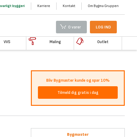
varligt byggeri
Karriere
Kontakt
Om Bygma Gruppen
0 varer
LOG IND
VVS
Maling
Outlet
Bliv Bygmaster kunde og spar 10%
Tilmeld dig gratis i dag
Bygmaster