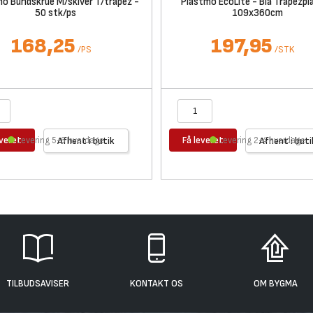
o Bundskrue M/skiver T/trapez -
Plastmo EcoLite - Blå Trapezpla
50 stk/ps
109x360cm
168,25
197,95
/
PS
/
STK
everet
Få leveret
Levering 5-6 hverdage
Afhent i butik
Levering 2-4 hverdage
Afhent i buti
TILBUDSAVISER
KONTAKT OS
OM BYGMA