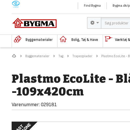
M
Find Bygma
Bygma.dk/p
Byggematerialer
Bolig, Tøj & Have
Værktøj 
Byggematerialer
Tag
Trapezplader
Plastmo EcoLite - 
Plastmo EcoLite - B
-109x420cm
Varenummer:
029181