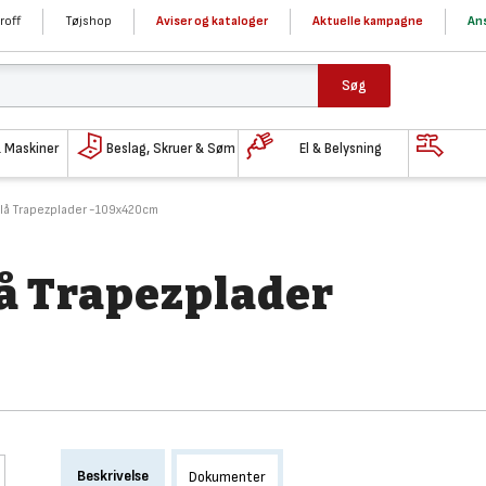
roff
Tøjshop
Aviser og kataloger
Aktuelle kampagne
Ans
Søg
& Maskiner
Beslag, Skruer & Søm
El & Belysning
Blå Trapezplader -109x420cm
lå Trapezplader
Beskrivelse
Dokumenter