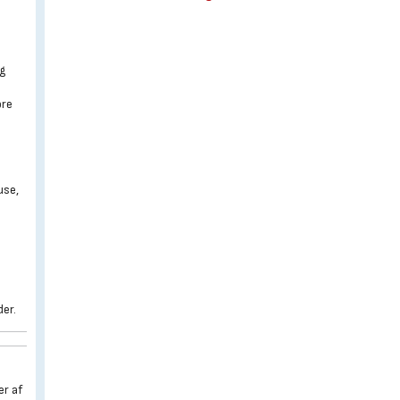
og
ore
use,
der.
er af