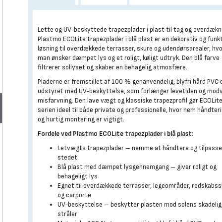
Lette og UV-beskyttede trapezplader i plast til tag og overdækn
Plastmo ECOLite trapezplader i blå plast er en dekorativ og funk
løsning til overdækkede terrasser, skure og udendørsarealer, hv
man ønsker dæmpet lys og et roligt, køligt udtryk. Den blå farve
filtrerer sollyset og skaber en behagelig atmosfære.
Pladerne er fremstillet af 100 % genanvendelig, blyfri hård PVC 
udstyret med UV-beskyttelse, som forlænger levetiden og modv
misfarvning. Den lave vægt og klassiske trapezprofil gør ECOLit
serien ideel til både private og professionelle, hvor nem håndter
og hurtig montering er vigtigt.
Fordele ved Plastmo ECOLite trapezplader i blå plast:
Letvægts trapezplader – nemme at håndtere og tilpasse
stedet
Blå plast med dæmpet lysgennemgang – giver roligt og
behageligt lys
Egnet til overdækkede terrasser, legeområder, redskabs
og carporte
UV-beskyttelse – beskytter plasten mod solens skadeli
stråler