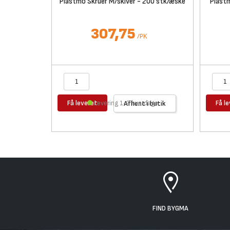
Plastmo Skruer M/skiver - 200 stk/æske
Plastm
307,75
/
PK
Få leveret
Få l
Levering 1-2 hverdage
Afhent i butik
FIND BYGMA