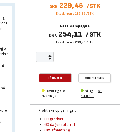
229,45
/
STK
DKK
Ekskl. moms 183,56
/
STK
ing.
tionel
Fast Kampagne
or
254,11
/
STK
DKK
Ekskl. moms 203,29
/
STK
og er
irker
e-
ing
Få leveret
Afhent i butik
 på
Levering 3-5
På lager i
62
hverdage
butikker
skure
Praktiske oplysninger:
Fragtpriser
ge
60 dages returret
Om afhentning