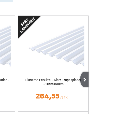
ader -
Plastmo EcoLite - Klarr Trapezplader
Plastmo Tæ
-109x360cm
264,55
/
STK