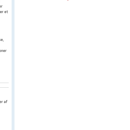
t
er
er et
se,
zoner
er af