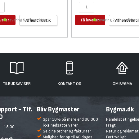
everet
Få leveret
Levering 5-6 hverdage
Afhent i butik
Levering 2-4 hverdage
Afhent i buti
TILBUDSAVISER
KONTAKT OS
OM BYGMA
port - Tlf.
Bliv Bygmaster
Bygma.dk
0
Spar 10% på mere end 80.000
Handelsbetingelse
ikke nedsatte varer
Fragt
 - 15:00
Se dine ordrer og fakturaer
Retur og reklamat
Mulighed for op til 40 dages
Fortryd køb
line.dk