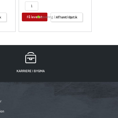
Få leveret
Få levere
k
Levering 2-4 hverdage
Afhent i butik
KARRIERE I BYGMA
r
ion