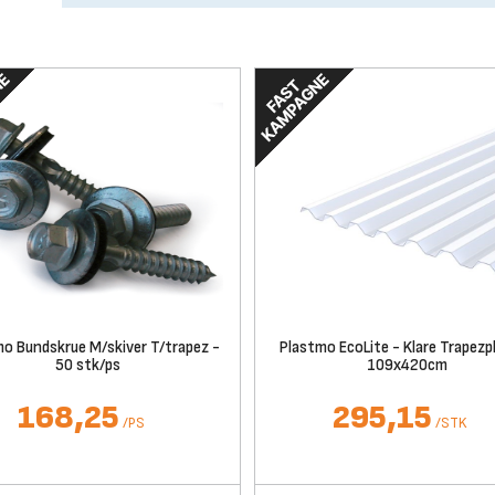
o Bundskrue M/skiver T/trapez -
Plastmo EcoLite - Klare Trapezpl
50 stk/ps
109x420cm
168,25
295,15
/
PS
/
STK