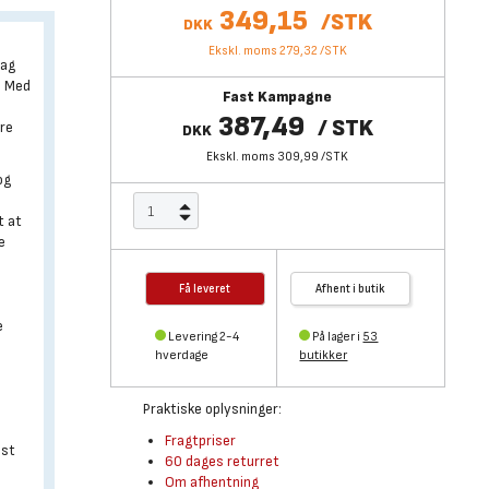
349,15
/
STK
DKK
Ekskl. moms 279,32
/
STK
tag
. Med
Fast Kampagne
387,49
/
STK
ere
DKK
Ekskl. moms 309,99
/
STK
og
t at
e
Få leveret
Afhent i butik
e
Levering 2-4
På lager i
53
hverdage
butikker
Praktiske oplysninger:
Fragtpriser
ust
60 dages returret
Om afhentning