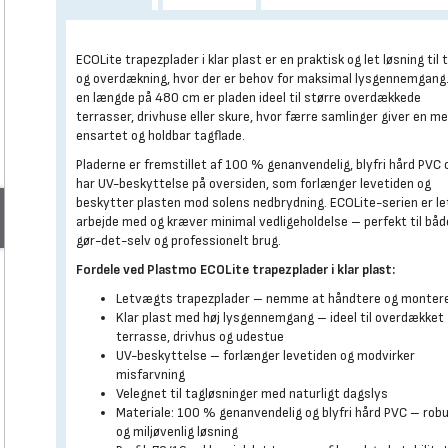
ECOLite trapezplader i klar plast er en praktisk og let løsning til 
og overdækning, hvor der er behov for maksimal lysgennemgang
en længde på 480 cm er pladen ideel til større overdækkede
terrasser, drivhuse eller skure, hvor færre samlinger giver en m
ensartet og holdbar tagflade.
Pladerne er fremstillet af 100 % genanvendelig, blyfri hård PVC 
har UV-beskyttelse på oversiden, som forlænger levetiden og
beskytter plasten mod solens nedbrydning. ECOLite-serien er le
arbejde med og kræver minimal vedligeholdelse – perfekt til båd
gør-det-selv og professionelt brug.
Fordele ved Plastmo ECOLite trapezplader i klar plast:
Letvægts trapezplader – nemme at håndtere og monter
Klar plast med høj lysgennemgang – ideel til overdækket
terrasse, drivhus og udestue
UV-beskyttelse – forlænger levetiden og modvirker
misfarvning
Velegnet til tagløsninger med naturligt dagslys
Materiale: 100 % genanvendelig og blyfri hård PVC – rob
og miljøvenlig løsning