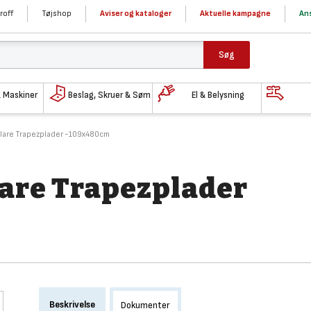
roff
Tøjshop
Aviser og kataloger
Aktuelle kampagne
Ans
Søg
& Maskiner
Beslag, Skruer & Søm
El & Belysning
Klare Trapezplader -109x480cm
lare Trapezplader
Beskrivelse
Dokumenter