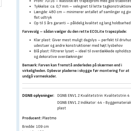
Profil: 70/16 – klassisk let trapezprofil med god stabilite
Tykkelse: ca. 0,7 mm – velegnet til lette tagkonstruktion
Længde: 480 cm – minimerer antallet af samlinger og giv
flot udtryk
Op til 5 års garanti – pålidelig kvalitet og lang holdbarhed
Farvevalg – sådan vælger du den rette ECOLite trapezplade:
Klar plast: Giver mest muligt dagslys – perfekt til drivhu
udestuer og andre konstruktioner med højt lysbehov
Blå plast: Filtrerer lyset – ideel til overdækkede opholds
og dekorative overdækninger
Bemærk: Farven kan fremstå anderledes på skærmen end i
virkeligheden. Opbevar pladerne i skygge før montering for at
undgå varmeskader.
DGNB oplysninger:
DGNB ENV1.2 Kvalitetstrin: Kvalitetstrin 4
DGNB ENV1.2 Indikator: 44 - Byggematerial
plast
Producent:
Plastmo
Bredde: 109 cm