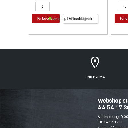
Få leveret
Få l
Levering 1-2 hverdage
Afhent i butik
FIND BYGMA
Webshop sup
44 54 17 3
Alle hverdage 9:00
Tlf. 44 54 17 30
support@bygmaon