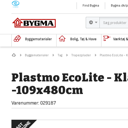
M
Find Bygma
Bygma.dk/p
Byggematerialer
Bolig, Tøj & Have
Værktøj 
Byggematerialer
Tag
Trapezplader
Plastmo EcoLite - 
Plastmo EcoLite - K
-109x480cm
Varenummer:
029187