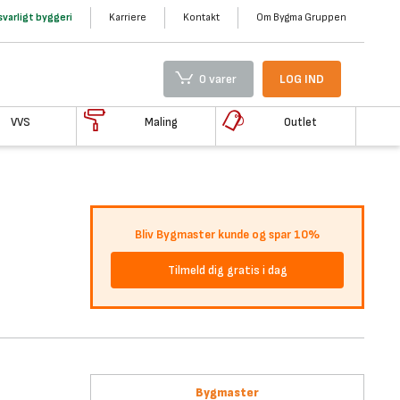
varligt byggeri
Karriere
Kontakt
Om Bygma Gruppen
0 varer
LOG IND
VVS
Maling
Outlet
Bliv Bygmaster kunde og spar 10%
Tilmeld dig gratis i dag
Bygmaster