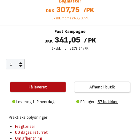
Bygmaster
307,75
/
PK
DKK
Ekskl. moms 246,20
/
PK
Fast Kampagne
341,05
/
PK
DKK
Ekskl. moms 272,84
/
PK
Få leveret
Afhent i butik
Levering 1-2 hverdage
På lager i
57 butikker
Praktiske oplysninger:
Fragtpriser
60 dages returret
Om afhentning