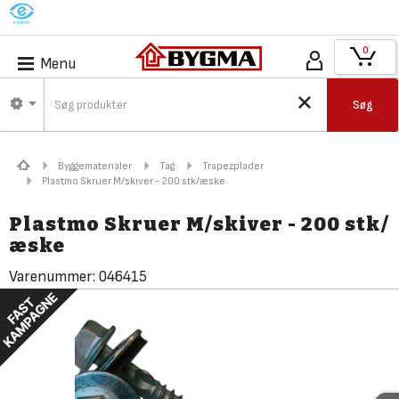
M
0
Menu
Søg
Byggematerialer
Tag
Trapezplader
Plastmo Skruer M/skiver - 200 stk/æske
Plastmo Skruer M/skiver - 200 stk/
æske
Varenummer:
046415