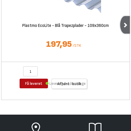
Plastmo EcoLite - Blå Trapezplader - 109x360cm
197,95
/
STK
Få leveret
Levering 2-4 hverdage
Afhent i butik