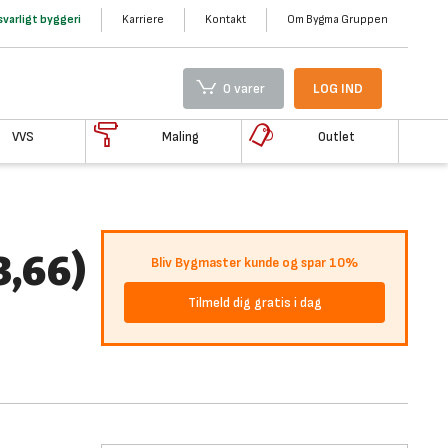
varligt byggeri
Karriere
Kontakt
Om Bygma Gruppen
0 varer
LOG IND
VVS
Maling
Outlet
,66)
Bliv Bygmaster kunde og spar 10%
Tilmeld dig gratis i dag