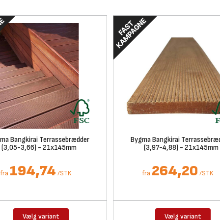
ma Bangkirai Terrassebrædder
Bygma Bangkirai Terrassebræ
(3,05-3,66) - 21x145mm
(3,97-4,88) - 21x145mm
194,74
264,20
fra
/
STK
fra
/
STK
Vælg variant
Vælg variant