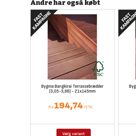
Andre har også købt
Bygma Bangkirai Terrassebrædder
Byg
(3,05-3,66) - 21x145mm
194,74
fra
/
STK
Vælg variant