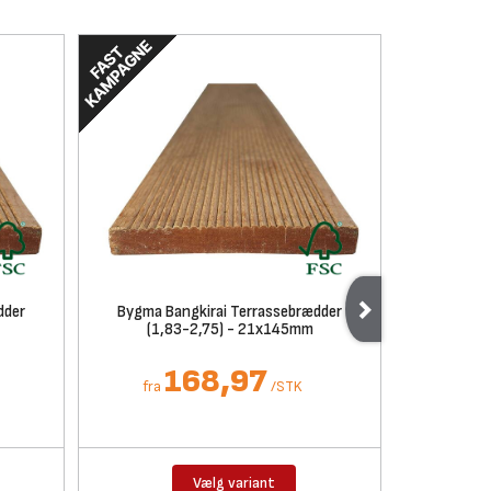
dder
Bygma Bangkirai Terrassebrædder
Bygma B
(1,83-2,75) - 21x145mm
(1,
168,97
fra
/
STK
fra
Vælg variant