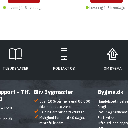
Levering 1-3 hverdage
Levering 1-3 hverdage
TILBUDSAVISER
KONTAKT OS
OM BYGMA
port - Tlf.
Bliv Bygmaster
Bygma.dk
0
Spar 10% på mere end 80.000
Handelsbetingelse
ikke nedsatte varer
Fragt
 - 15:00
Se dine ordrer og fakturaer
Retur og reklamat
Mulighed for op til 40 dages
Fortryd køb
line.dk
rentefri kredit
Ofte stillede spø