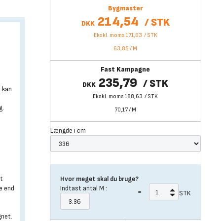
Bygmaster
214,54
/
STK
DKK
Ekskl. moms 171,63
/
STK
63,85
/
M
Fast Kampagne
235,79
/
STK
DKK
u kan
Ekskl. moms 188,63
/
STK
g.
70,17
/
M
Længde i cm
kt
Hvor meget skal du bruge?
e end
Indtast antal
M
:
=
STK
gnet.