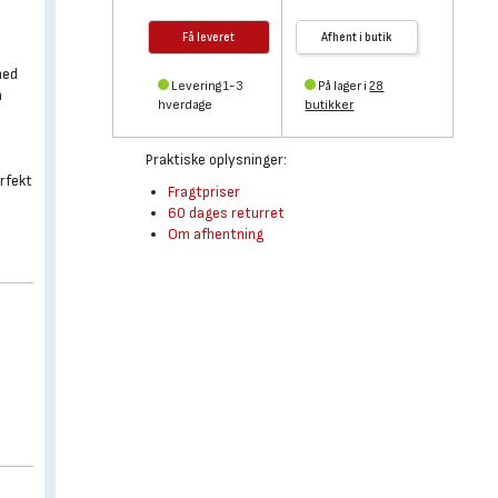
Få leveret
Afhent i butik
med
Levering 1-3
På lager i
28
n
hverdage
butikker
Praktiske oplysninger:
erfekt
Fragtpriser
60 dages returret
Om afhentning