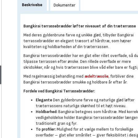
Beskrivelse
Dokumenter
Bangkirai terrassebrædder løfter niveauet af din træterrasse
Med deres gyldenbrune farve og unikke glød, tilbyder Bangkirai
terrassebrædder en elegant træsort af hårdtræ, som højner
kvaliteten og holdbarheden af din træterrassen.
Bangkirai terrassebrædder har en glat eller rillet overflade, så d
tilpasse terrassen efter ønske. Den rillede overflade er mere
skridsikker, når og hvis træterrassen blive våd eller bare er fugti
Med regelmæssig behandling med
ædeltræsolie
, forbliver dine
Bangkirai terrassebrædder smukke og holdbare år efter år.
Fordele ved Bangkirai Terrassebrædder:
Elegante
Den gyldenbrune farve og naturlige glød løfter
træterrassens naturlige skønhed til et højt niveau.
Holdbarhed:
Bangkirai betegnes som hårdtræ. Med korre
vedligeholdelse holder Bangkirai terrassebrædder længer
traditionelt gran og fyr.
To profiler:
Mulighed for at vælge mellem to forskellige
overflader – glat eller smårillet – giver fleksibilitet i desi