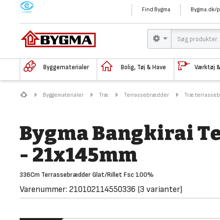
M
Find Bygma
Bygma.dk/p
Byggematerialer
Bolig, Tøj & Have
Værktøj 
Byggematerialer
Træ
Terrassebrædder
Træ terrasse
Bygma Bangkirai Te
- 21x145mm
336Cm Terrassebrædder Glat/Rillet Fsc 100%
Varenummer:
210102114550336
(3 varianter)