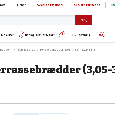
roff
Tøjshop
Aviser og kataloger
Aktuelle kampagne
Ans
Søg
& Maskiner
Beslag, Skruer & Søm
El & Belysning
brædder
Bygma Bangkirai Terrassebrædder (3,05-3,66) - 21x145mm
rrassebrædder (3,05-3