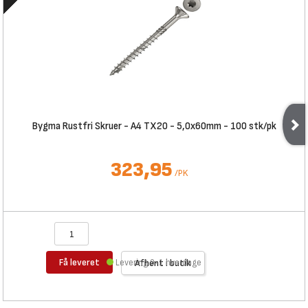
Bygma Rustfri Skruer - A4 TX20 - 5,0x60mm - 100 stk/pk
323,95
/
PK
Få leveret
Levering 0-1 hverdage
Afhent i butik