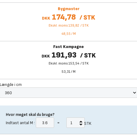
Bygmaster
174,78
/
STK
DKK
Ekskl. moms 139,82
/
STK
48,55
/
M
Fast Kampagne
191,93
/
STK
DKK
Ekskl. moms 153,54
/
STK
53,31
/
M
Længde i cm
Hvor meget skal du bruge?
Indtast antal
M
:
=
STK