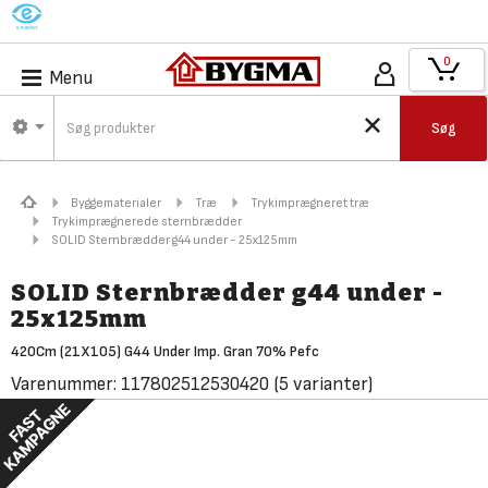
M
0
Menu
Søg
Byggematerialer
Træ
Trykimprægneret træ
Trykimprægnerede sternbrædder
SOLID Sternbrædder g44 under - 25x125mm
SOLID Sternbrædder g44 under -
25x125mm
420Cm (21X105) G44 Under Imp. Gran 70% Pefc
Varenummer:
117802512530420
(5 varianter)