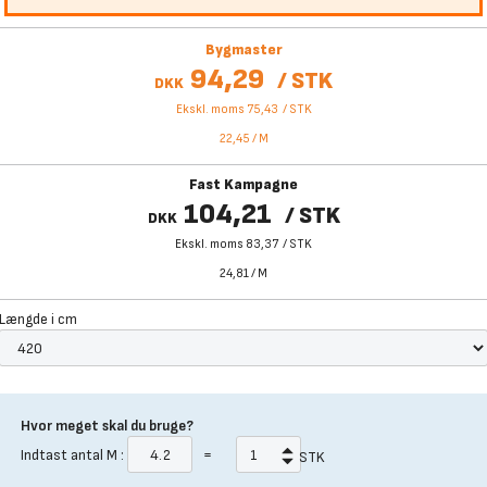
Bygmaster
94,29
/
STK
DKK
Ekskl. moms 75,43
/
STK
22,45
/
M
Fast Kampagne
104,21
/
STK
DKK
Ekskl. moms 83,37
/
STK
24,81
/
M
Længde i cm
Hvor meget skal du bruge?
Indtast antal
M
:
=
STK