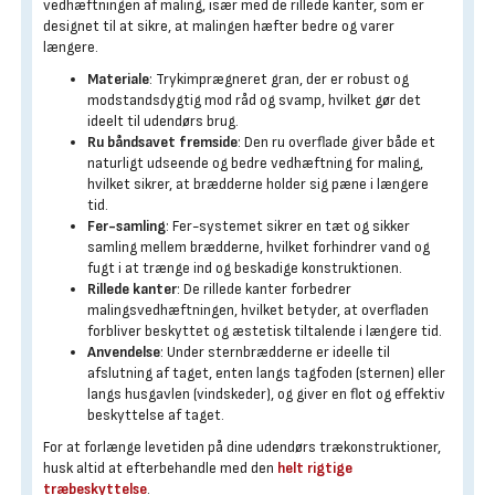
vedhæftningen af maling, især med de rillede kanter, som er
designet til at sikre, at malingen hæfter bedre og varer
længere.
Materiale
: Trykimprægneret gran, der er robust og
modstandsdygtig mod råd og svamp, hvilket gør det
ideelt til udendørs brug.
Ru båndsavet fremside
: Den ru overflade giver både et
naturligt udseende og bedre vedhæftning for maling,
hvilket sikrer, at brædderne holder sig pæne i længere
tid.
Fer-samling
: Fer-systemet sikrer en tæt og sikker
samling mellem brædderne, hvilket forhindrer vand og
fugt i at trænge ind og beskadige konstruktionen.
Rillede kanter
: De rillede kanter forbedrer
malingsvedhæftningen, hvilket betyder, at overfladen
forbliver beskyttet og æstetisk tiltalende i længere tid.
Anvendelse
: Under sternbrædderne er ideelle til
afslutning af taget, enten langs tagfoden (sternen) eller
langs husgavlen (vindskeder), og giver en flot og effektiv
beskyttelse af taget.
For at forlænge levetiden på dine udendørs trækonstruktioner,
husk altid at efterbehandle med den
helt rigtige
træbeskyttelse
.