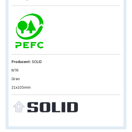
Producent:
SOLID
NTR
Gran
21x105mm