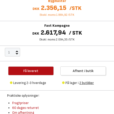
Bygmaster
2.356,15
/
STK
DKK
Ekskl. moms 1.884,92
/
STK
Fast Kampagne
2.617,94
/
STK
DKK
Ekskl. moms 2.094,35
/
STK
Få leveret
Afhent i butik
Levering 2-3 hverdage
På lager i
2 butikker
Praktiske oplysninger:
Fragtpriser
60 dages returret
Om afhentning