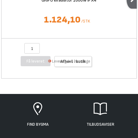
GRIPO elradiator 1000W IPX4
1.124,10
/
STK
Få leveret
Levering 4-5 hverdage
Afhent i butik
FIND BYGMA
TILBUDSAVISER