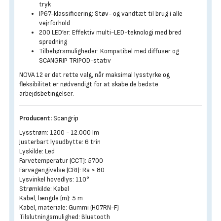
tryk
IP67-klassificering: Støv- og vandtæt til brug i alle
vejrforhold
200 LED’er: Effektiv multi-LED-teknologi med bred
spredning
Tilbehørsmuligheder: Kompatibel med diffuser og
SCANGRIP TRIPOD-stativ
NOVA 12 er det rette valg, når maksimal lysstyrke og
fleksibilitet er nødvendigt for at skabe de bedste
arbejdsbetingelser.
Producent:
Scangrip
Lysstrøm: 1200 - 12.000 lm
Justerbart lysudbytte: 6 trin
Lyskilde: Led
Farvetemperatur (CCT): 5700
Farvegengivelse (CRI): Ra > 80
Lysvinkel hovedlys: 110°
Strømkilde: Kabel
Kabel, længde (m): 5 m
Kabel, materiale: Gummi (H07RN-F)
Tilslutningsmulighed: Bluetooth