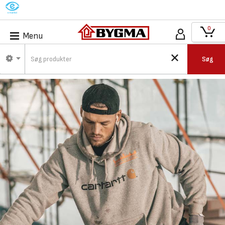
M
0
Menu
Søg