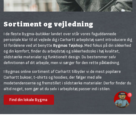
Sortiment og vejledning
I de fleste Bygma-butikker landet over står vores faguddannede
personale klar til at vejlede dig i Carhartt arbejdstøj samt introducere dig
til fordelene ved at benytte
Bygmas Tøjshop.
Med fokus på din sikkerhed
og din komfort, finder du arbejdstøj og sikkerhedssko i høj kvalitet,
slidstærke materialer og funktionelt design. Du bestemmer selv
definitionen af dit arbejde, men vi sørger for den rette påklædning.
I Bygmas online sortiment af Carhartt tilbyder vi de mest popilære
Carhartt bukser, t-shirts og hoodies, der følger med alle
modetendenserne og fremstillet i slidstærke materialer. Derfor finder du
altid noget, som gør at du selv i arbejdstøj passer ind i stilen.
1
Find din lokale Bygma
Historien om Carhartt
Carhartt er et af de ældste brands inden for mode og arbejdstøj med
deres etablering i 1889. Grunden til at Carhartt blev etableret var, at