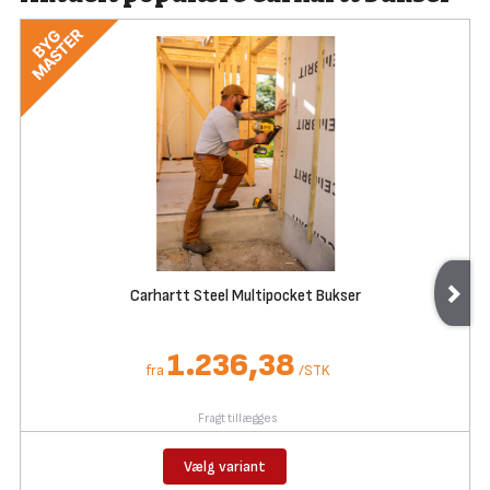
Carhartt Steel Multipocket Bukser
1.236,38
fra
/
STK
Fragt tillægges
Vælg variant