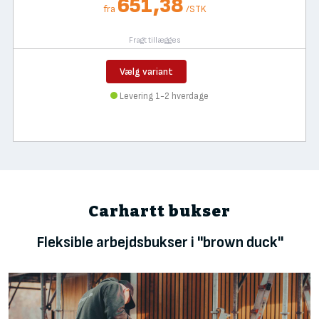
651,38
fra
/
STK
Fragt tillægges
Vælg variant
Levering 1-2 hverdage
Carhartt bukser
Fleksible arbejdsbukser i "brown duck"