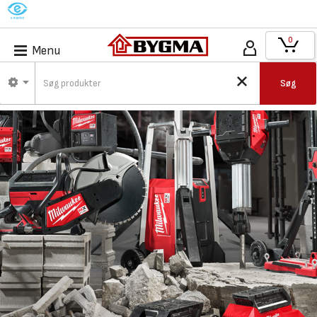
M
0
Menu
Søg