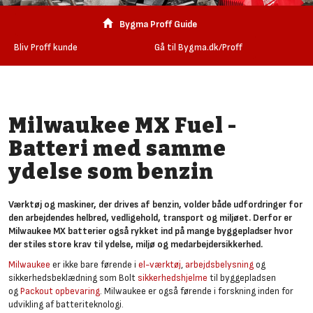
Bygma Proff Guide
Bliv Proff kunde
Gå til Bygma.dk/Proff
Milwaukee MX Fuel -
Batteri med samme
ydelse som benzin
Værktøj og maskiner, der drives af benzin, volder både udfordringer for
den arbejdendes helbred, vedligehold, transport og miljøet. Derfor er
Milwaukee MX batterier også rykket ind på mange byggepladser hvor
der stiles store krav til ydelse, miljø og medarbejdersikkerhed.
Milwaukee
er ikke bare førende i
el-værktøj
,
arbejdsbelysning
og
sikkerhedsbeklædning som Bolt
sikkerhedshjelme
til byggepladsen
og
Packout opbevaring
. Milwaukee er også førende i forskning inden for
udvikling af batteriteknologi.