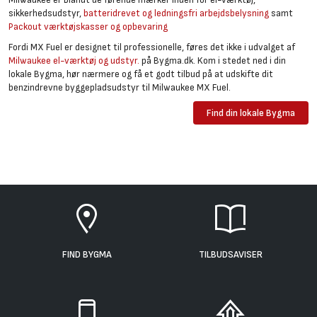
sikkerhedsudstyr,
batteridrevet og ledningsfri arbejdsbelysning
samt
Packout værktøjskasser og opbevaring
Fordi MX Fuel er designet til professionelle, føres det ikke i udvalget af
Milwaukee el-værktøj og udstyr.
på Bygma.dk. Kom i stedet ned i din
lokale Bygma, hør nærmere og få et godt tilbud på at udskifte dit
benzindrevne byggepladsudstyr til Milwaukee MX Fuel.
Find din lokale Bygma
FIND BYGMA
TILBUDSAVISER