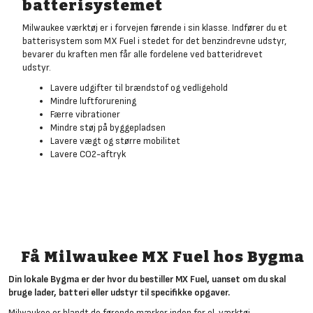
batterisystemet
Milwaukee værktøj er i forvejen førende i sin klasse. Indfører du et
batterisystem som MX Fuel i stedet for det benzindrevne udstyr,
bevarer du kraften men får alle fordelene ved batteridrevet
udstyr.
Lavere udgifter til brændstof og vedligehold
Mindre luftforurening
Færre vibrationer
Mindre støj på byggepladsen
Lavere vægt og større mobilitet
Lavere CO2-aftryk
Få Milwaukee MX Fuel hos Bygma
Din lokale Bygma er der hvor du bestiller MX Fuel, uanset om du skal
bruge lader, batteri eller udstyr til specifikke opgaver.
Milwaukee er blandt de førende mærker inden for el-værktøj,