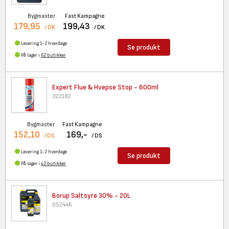
Bygmaster
Fast Kampagne
179,95
199,43
/ DK
/ DK
Levering 1-2 hverdage
Se produkt
På lager i
62 butikker
Expert Flue & Hvepse Stop -
600ml
322182
Bygmaster
Fast Kampagne
152,10
169,-
/ DS
/ DS
Levering 1-2 hverdage
Se produkt
På lager i
42 butikker
Borup Saltsyre 30% - 20L
052446