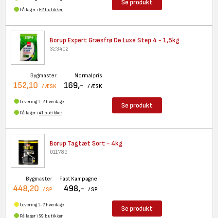
Se produkt
På lager i
62 butikker
Borup Expert Græsfrø De Luxe
Step 4 - 1,5kg
323402
Bygmaster
Normalpris
152,10
169,-
/ ÆSK
/ ÆSK
Levering 1-2 hverdage
Se produkt
På lager i
41 butikker
Borup Tagtæt Sort - 4kg
011789
Bygmaster
Fast Kampagne
448,20
498,-
/ SP
/ SP
Levering 1-2 hverdage
Se produkt
På lager i
59 butikker