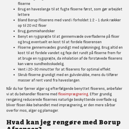
fliserne
Brug en haveslange til at fugte fliserne først, som gør arbejdet
lettere
Bland Borup Fliserens med vand i forholdet 1:2 - 1 dunk rækker
op til 20 m2 fliser
Brug gummiehandsker
Benyt en rygsprøjte til at gennemvæde overfladerne på fliser
og brug eventuelt en kost til at fordele fliserensen
Fliserne gennemvædes grundigt med opløsningeg. Brug altid en
kost til at fordele vandet og feje det rundt på fliserne frem for
at bruge en rygsprøjte, da inhalation af de forstøvede fliserens
kan være sundhedsskadelig.
Vent i 20-30 minutter for at fliserens for optimal effekt
Skrub fliserne grundigt med en gulvskrubbe, mens du tilfører
masser af rent vand fra haveslangen.
Når du har fjerner alger og efterfølgende benyttet fliserens, anbefaler
vi at du behandler fliserne med
fliseimprægnering
. Efter grundig
rengøring reducerede flisernes naturlige beskyttende overflade og
bliver flisen ikke behandlet med imprægnering, er den mere sårbar
overfor mos, alger og plamager.
Hvad kan jeg rengøre med Borup