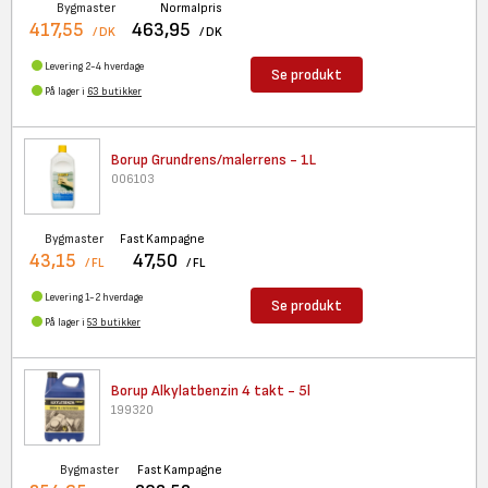
Bygmaster
Normalpris
417,55
463,95
/ DK
/ DK
Levering 2-4 hverdage
Se produkt
På lager i
63 butikker
Borup Grundrens/malerrens - 1L
006103
Bygmaster
Fast Kampagne
43,15
47,50
/ FL
/ FL
Levering 1-2 hverdage
Se produkt
På lager i
53 butikker
Borup Alkylatbenzin 4 takt -
5l
199320
Bygmaster
Fast Kampagne