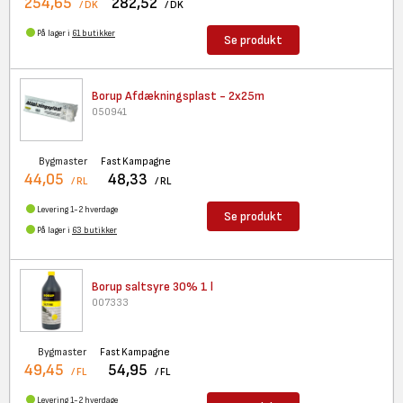
254,65
282,52
/ DK
/ DK
På lager i
61 butikker
Se produkt
Borup Afdækningsplast - 2x25m
050941
Bygmaster
Fast Kampagne
44,05
48,33
/ RL
/ RL
Levering 1-2 hverdage
Se produkt
På lager i
63 butikker
Borup saltsyre 30% 1 l
007333
Bygmaster
Fast Kampagne
49,45
54,95
/ FL
/ FL
Levering 1-2 hverdage