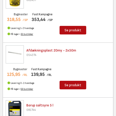
061437
Bygmaster
Fast Kampagne
318,55
353,44
/ SP
/ SP
Levering 1-2 hverdage
Se produkt
På lager i
61 butikker
Afdækningsplast 20my - 2x50m
054374
Bygmaster
Fast Kampagne
125,95
139,95
/ RL
/ RL
Levering 0-1 hverdage
Se produkt
På lager i
56 butikker
Borup saltsyre 5 l
081744