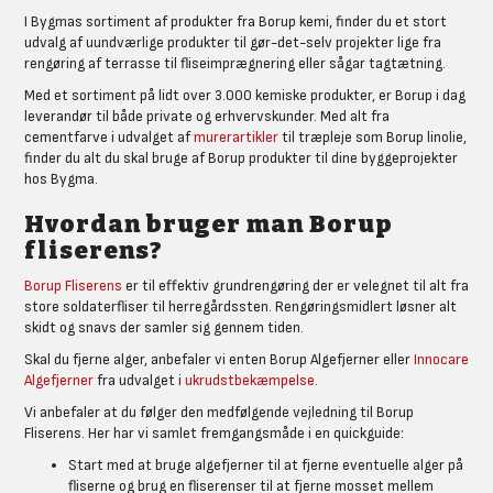
I Bygmas sortiment af produkter fra Borup kemi, finder du et stort
udvalg af uundværlige produkter til gør-det-selv projekter lige fra
rengøring af terrasse til fliseimprægnering eller sågar tagtætning.
Med et sortiment på lidt over 3.000 kemiske produkter, er Borup i dag
leverandør til både private og erhvervskunder. Med alt fra
cementfarve i udvalget af
murerartikler
til træpleje som Borup linolie,
finder du alt du skal bruge af Borup produkter til dine byggeprojekter
hos Bygma.
Hvordan bruger man Borup
fliserens?
Borup Fliserens
er til effektiv grundrengøring der er velegnet til alt fra
store soldaterfliser til herregårdssten. Rengøringsmidlert løsner alt
skidt og snavs der samler sig gennem tiden.
Skal du fjerne alger, anbefaler vi enten Borup Algefjerner eller
Innocare
Algefjerner
fra udvalget i
ukrudstbekæmpelse
.
Vi anbefaler at du følger den medfølgende vejledning til Borup
Fliserens. Her har vi samlet fremgangsmåde i en quickguide:
Start med at bruge algefjerner til at fjerne eventuelle alger på
fliserne og brug en fliserenser til at fjerne mosset mellem