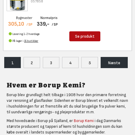
057858
Bygmaster
Normalpris
305,10
339,-
/ SP
/ SP
Levering 1-2 hverdage
Se produkt
På lager i
15 butikker
1
2
3
4
5
Næste
Hvem er Borup Kemi?
Borup blev grundlagt helt tilbage i 1908 hvor den primære forretning
var rensning af glasflasker. Sidenhen er Borup blevet et velkendt navn
i husholdningen for at fremstille alt du skal brugelige fra pulver kemi,
til uundværlige rengørings- og plejeprodukter m.m.
Med hovedsæde i Borup på Sjalland, er
Borup Kemi
i dag Danmarks
største producent og tapperi af kemi til husholdningen som du kan
købe overalt i landets supermarkeder og byggemarkeder.