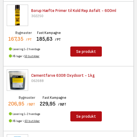
Borup Hæfte Primer til Kold
Rep Asfalt - 600ml
302250
Bygmaster
Fast Kampagne
167,35
185,63
/ PT
/ PT
Levering 1-2 hverdage
Se produkt
På lager i
50 butikker
Cementfarve 6308 Oxydsort -
1kg
062688
Bygmaster
Fast Kampagne
206,95
229,95
/ BØT
/ BØT
Levering 1-2 hverdage
Se produkt
På lager i
63 butikker