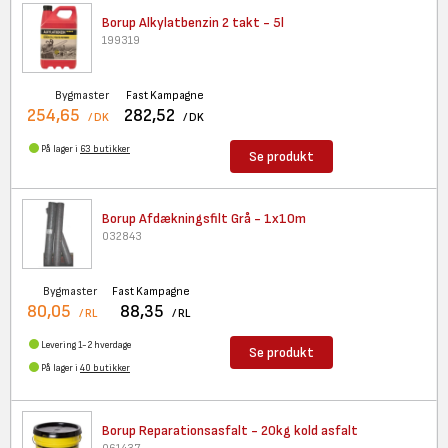
Borup Alkylatbenzin 2 takt -
5l
199319
Bygmaster
Fast Kampagne
254,65
282,52
/ DK
/ DK
På lager i
63 butikker
Se produkt
Borup Afdækningsfilt Grå -
1x10m
032843
Bygmaster
Fast Kampagne
80,05
88,35
/ RL
/ RL
Levering 1-2 hverdage
Se produkt
På lager i
40 butikker
Borup Reparationsasfalt - 20kg
kold asfalt