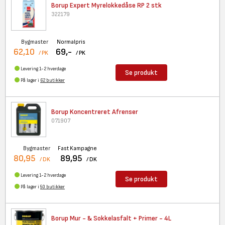
Borup Expert Myrelokkedåse RP
2 stk
322179
Bygmaster
Normalpris
62,10
69,-
/ PK
/ PK
Levering 1-2 hverdage
Se produkt
På lager i
62 butikker
Borup Koncentreret Afrenser
071907
Bygmaster
Fast Kampagne
80,95
89,95
/ DK
/ DK
Levering 1-2 hverdage
Se produkt
På lager i
50 butikker
Borup Mur - & Sokkelasfalt +
Primer - 4L