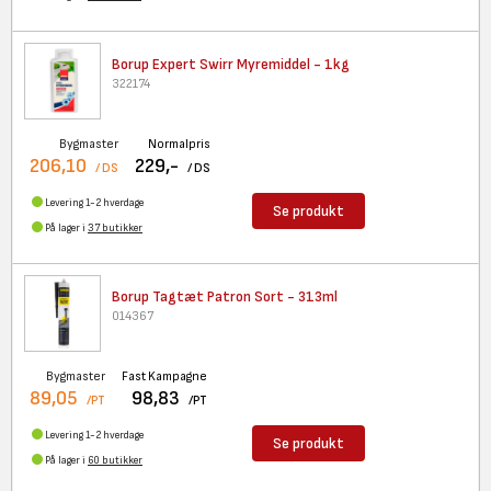
Borup Expert Swirr Myremiddel
- 1kg
322174
Bygmaster
Normalpris
206,10
229,-
/ DS
/ DS
Levering 1-2 hverdage
Se produkt
På lager i
37 butikker
Borup Tagtæt Patron Sort -
313ml
014367
Bygmaster
Fast Kampagne
89,05
98,83
/PT
/PT
Levering 1-2 hverdage
Se produkt
På lager i
60 butikker