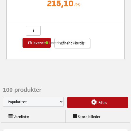
215,10
/
PS
Få leveret
Levering 1-2 hverdage
Afhent i butik
100
produkter
Filtre
Vareliste
Store billeder