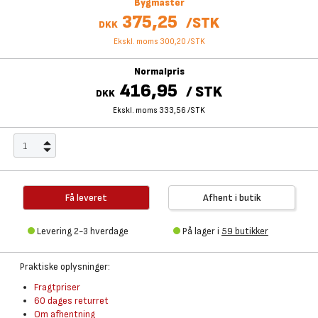
Bygmaster
375,25
/
STK
DKK
Ekskl. moms 300,20
/
STK
Normalpris
416,95
/
STK
DKK
Ekskl. moms 333,56
/
STK
Få leveret
Afhent i butik
Levering 2-3 hverdage
På lager i
59 butikker
Praktiske oplysninger:
Fragtpriser
60 dages returret
Om afhentning