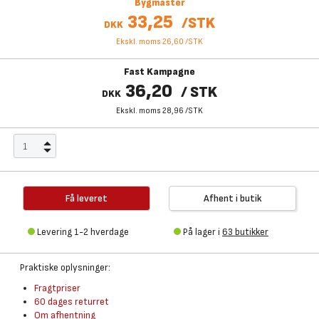
Bygmaster
33,25
/
STK
DKK
Ekskl. moms 26,60
/
STK
Fast Kampagne
36,20
/
STK
DKK
Ekskl. moms 28,96
/
STK
Få leveret
Afhent i butik
Levering 1-2 hverdage
På lager i
63 butikker
Praktiske oplysninger:
Fragtpriser
60 dages returret
Om afhentning