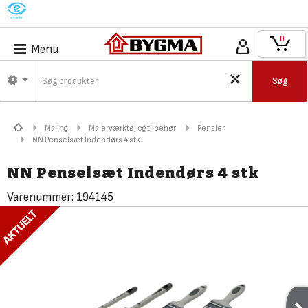
M
0
Menu
Søg
Maling
Malerværktøj og tilbehør
Pensler
NN Penselsæt Indendørs 4 stk
NN Penselsæt Indendørs 4 stk
Varenummer:
194145