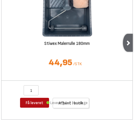
Stiwex Malerrulle 180mm
44,95
/
STK
Få leveret
Levering 1-2 hverdage
Afhent i butik