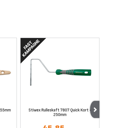
- 55mm
Stiwex Rulleskaft 7807 Quick Kort -
Stiwex P
250mm
Q