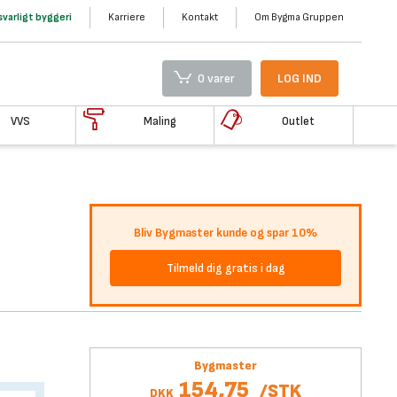
varligt byggeri
Karriere
Kontakt
Om Bygma Gruppen
0 varer
LOG IND
VVS
Maling
Outlet
Bliv Bygmaster kunde og spar 10%
Tilmeld dig gratis i dag
Bygmaster
154,75
/
STK
DKK