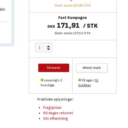
Ekskl. moms 123,80
/
STK
ber.
Fast Kampagne
171,91
/
STK
DKK
Ekskl. moms 137,53
/
STK
Få leveret
Afhent i butik
Levering 1-2
På lager i
51
hverdage
butikker
Praktiske oplysninger:
Fragtpriser
60 dages returret
Om afhentning