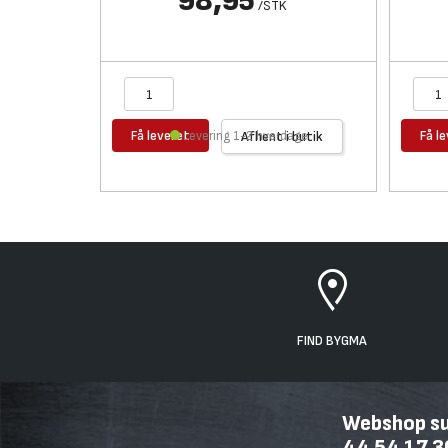
98,95
/
STK
Få leveret
Få l
Levering 1-2 hverdage
Afhent i butik
FIND BYGMA
Webshop sup
44 54 17 3