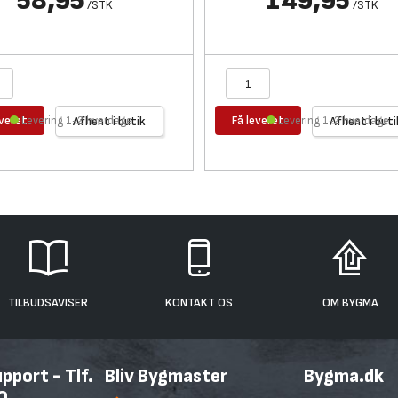
58,95
149,95
/
STK
/
STK
everet
Få leveret
Levering 1-2 hverdage
Afhent i butik
Levering 1-2 hverdage
Afhent i buti
TILBUDSAVISER
KONTAKT OS
OM BYGMA
port - Tlf.
Bliv Bygmaster
Bygma.dk
0