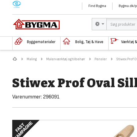
M
Find Bygma
Bygma.dk/p
Byggematerialer
Bolig, Tøj & Have
Værktøj 
Maling
Malerværktøj og tilbehør
Pensler
Stiwex Prof O
Stiwex Prof Oval Si
Varenummer:
296091