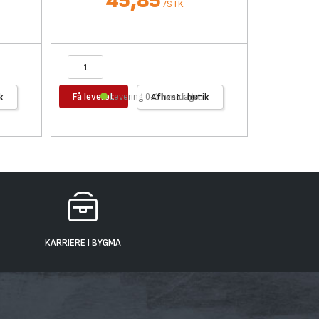
45,85
/
STK
Få leveret
Få levere
k
Levering 0-1 hverdage
Afhent i butik
KARRIERE I BYGMA