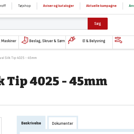
roff
Tøjshop
Aviser og kataloger
Aktuelle kampagne
Ans
Søg
& Maskiner
Beslag, Skruer & Søm
El & Belysning
val Silk Tip 4025 - 45mm
lk Tip 4025 - 45mm
Beskrivelse
Dokumenter