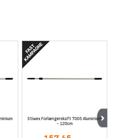
uminium
Stiwex Forlængerskaft 7005 Aluminium
Yunik R
- 120cm