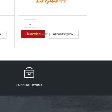
157,45
/
STK
Få leveret
Få levere
k
Levering 1-2 hverdage
Afhent i butik
KARRIERE I BYGMA