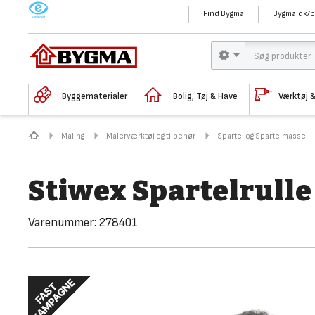
M
Find Bygma
Bygma.dk/p
Byggematerialer
Bolig, Tøj & Have
Værktøj 
Maling
Malerværktøj og tilbehør
Spartel og Spartelmasse
Stiwex Spartelrulle
Varenummer:
278401