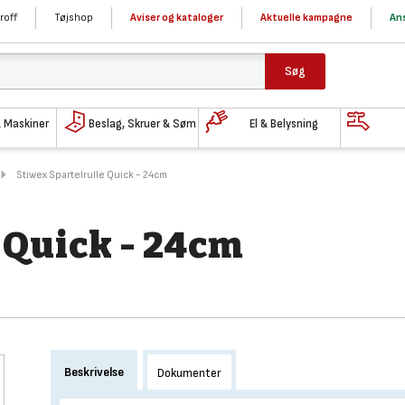
roff
Tøjshop
Aviser og kataloger
Aktuelle kampagne
Ans
Søg
& Maskiner
Beslag, Skruer & Søm
El & Belysning
Stiwex Spartelrulle Quick - 24cm
 Quick - 24cm
Beskrivelse
Dokumenter