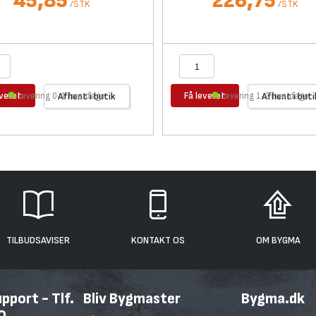
45,85
226,75
/
STK
/
STK
everet
Få leveret
Levering 0-1 hverdage
Afhent i butik
Levering 1-2 hverdage
Afhent i buti
TILBUDSAVISER
KONTAKT OS
OM BYGMA
port - Tlf.
Bliv Bygmaster
Bygma.dk
0