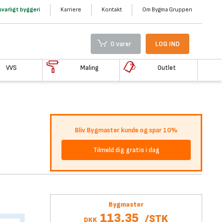
varligt byggeri
Karriere
Kontakt
Om Bygma Gruppen
0 varer
LOG IND
VVS
Maling
Outlet
Bliv Bygmaster kunde og spar 10%
Tilmeld dig gratis i dag
Bygmaster
113,35
/
STK
DKK