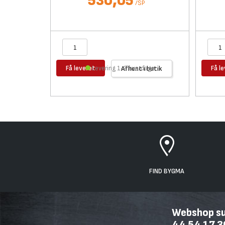
530,05
/
SP
Få leveret
Få l
Levering 1-2 hverdage
Afhent i butik
FIND BYGMA
Webshop sup
44 54 17 3