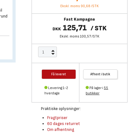
Ekskl. moms 90,68
/
STK
il
grund
Fast Kampagne
125,71
/
STK
DKK
Ekskl. moms 100,57
/
STK
Få leveret
Afhent i butik
Levering 1-2
På lager i
55
hverdage
butikker
Praktiske oplysninger:
Fragtpriser
60 dages returret
Om afhentning