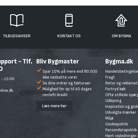
TILBUDSAVISER
KONTAKT OS
OM BYGMA
port - Tlf.
Bliv Bygmaster
Bygma.dk
0
Spar 10% på mere end 80.000
Handelsbetingelse
ikke nedsatte varer
Fragt
 - 15:00
Se dine ordrer og fakturaer
Retur og reklamat
Mulighed for op til 40 dages
Fortryd køb
line.dk
rentefri kredit
Ofte stillede spø
Udlejning
Læs mere her
Inspiration og god
Udvalgte mærker
Miljø
Cookiepolitik
Persondatapolitik
Hent vejledninger