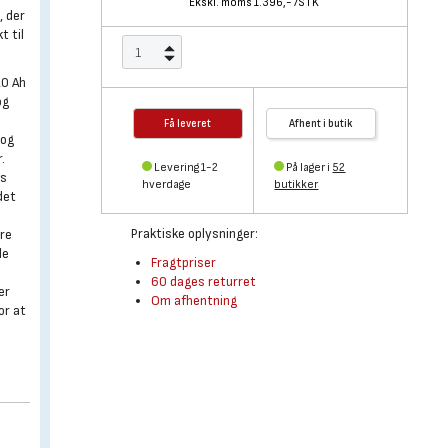
Ekskl. moms 1.396,-
/
STK
, der
t til
,0 Ah
og
Få leveret
Afhent i butik
 og
.
Levering 1-2
På lager i
52
us
hverdage
butikker
det
Praktiske oplysninger:
re
de
Fragtpriser
60 dages returret
er
Om afhentning
or at
r
.