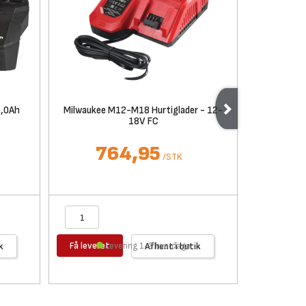
6,0Ah
Milwaukee M12-M18 Hurtiglader - 12-
Milwaukee 
18V FC
764,95
/
STK
Få leveret
Få levere
k
Levering 1-2 hverdage
Afhent i butik