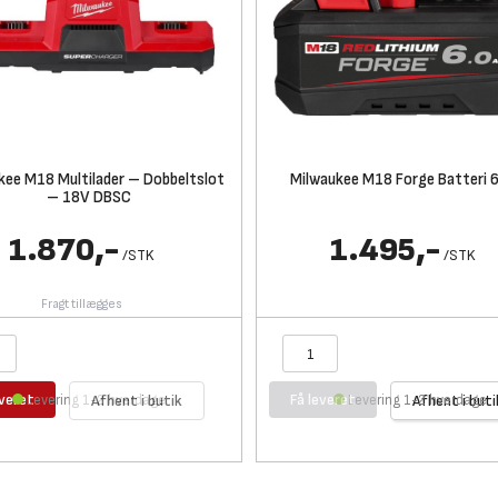
kee M18 Multilader – Dobbeltslot
Milwaukee M18 Forge Batteri 
– 18V DBSC
1.870,-
1.495,-
/
STK
/
STK
Fragt tillægges
everet
Få leveret
Levering 1-2 hverdage
Afhent i butik
Levering 1-2 hverdage
Afhent i buti