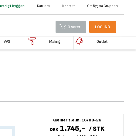
varligt byggeri
Karriere
Kontakt
Om Bygma Gruppen
0 varer
LOG IND
VVS
Maling
Outlet
Gælder t.o.m. 16/08-26
1.745,-
/
STK
DKK