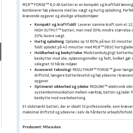
M18™ FORGE™ 8,0 Ah batteri er en kompakt og kraftfuld løsning
kombinerer høj ydeevne med lav vægt og hurtig opladning. Perfek
krævende opgaver og alsidige arbejdsmiljøer.
Kompakt og kraftfuldt
: Leverer samme kraft som et 12
HIGH OUTPUT™ batteri, men med 30% mindre størrelse 
20% lavere vægt.
Hurtig opladning
: Oplades op til 80% på kun 35 minutter
fuldt opladet på 45 minutter med M18™ DBSC hurtiglader
Holdbarhed og beskyttelse
: Modstandsdygtigt batterih
beskytter mod olie, opløsningsmidler og fedt, hvilket gør 
velegnet til hårde miljøer.
Avanceret teknologi
: REDLITHIUM™ FORGE™ giver længe
driftstid, længere batterilevetid og høj ydeevne i kræven
opgaver.
Optimeret sikkerhed og ydelse
: REDLINK™ elektronik sikr
systemkommunikation mellem værktøj, batteri og lader f
beskytte mod overbelastning.
Et slidstærkt batteri, der er ideelt til professionelle, som kræve
maksimal driftstid og ydeevne i selv de hårdeste arbejdsforhold
Producent:
Milwaukee