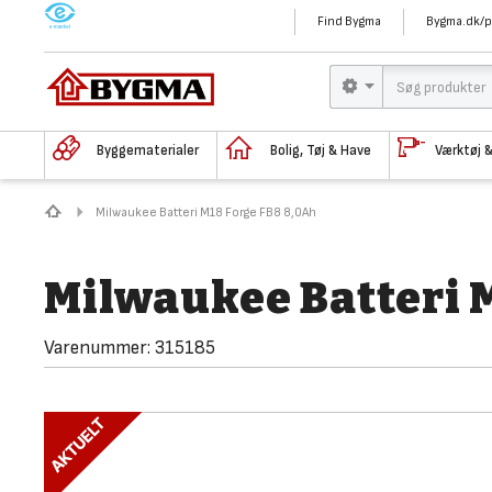
M
Find Bygma
Bygma.dk/p
Byggematerialer
Bolig, Tøj & Have
Værktøj 
Milwaukee Batteri M18 Forge FB8 8,0Ah
Milwaukee Batteri 
Varenummer:
315185