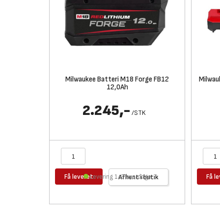
Milwaukee Batteri M18 Forge FB12
Milwau
12,0Ah
2.245,-
/
STK
Få leveret
Få l
Levering 1-2 hverdage
Afhent i butik