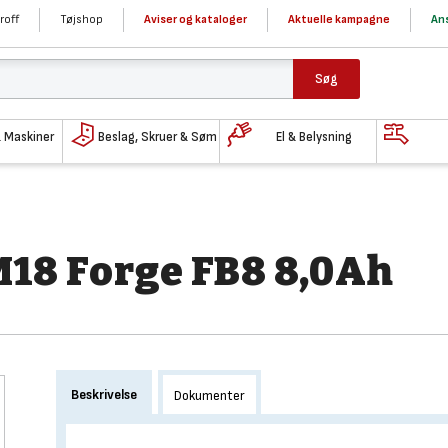
roff
Tøjshop
Aviser og kataloger
Aktuelle kampagne
Ans
Søg
& Maskiner
Beslag, Skruer & Søm
El & Belysning
M18 Forge FB8 8,0Ah
Beskrivelse
Dokumenter