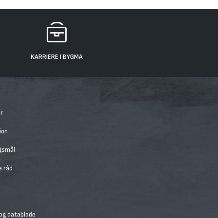
KARRIERE I BYGMA
r
ion
rgsmål
e råd
 og datablade