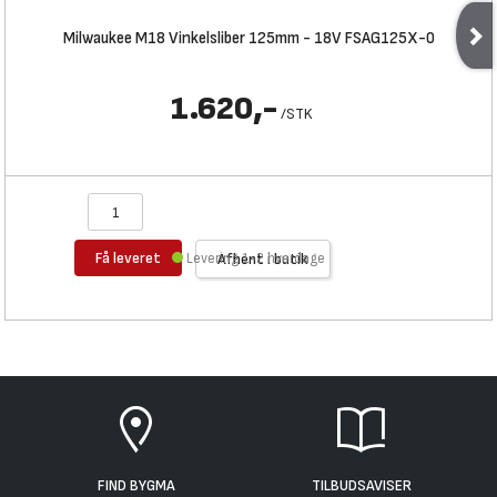
Milwaukee M18 Vinkelsliber 125mm - 18V FSAG125X-0
1.620,-
/
STK
Få leveret
Levering 1-2 hverdage
Afhent i butik
FIND BYGMA
TILBUDSAVISER