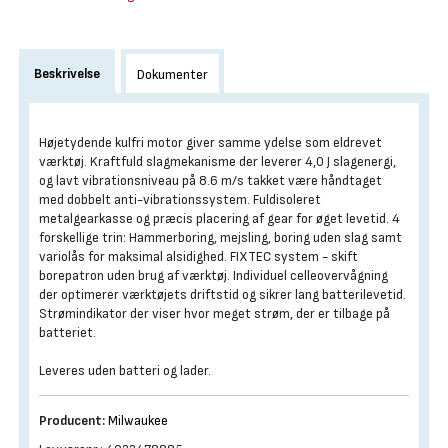
Beskrivelse
Dokumenter
Højetydende kulfri motor giver samme ydelse som eldrevet
værktøj. Kraftfuld slagmekanisme der leverer 4,0 J slagenergi,
og lavt vibrationsniveau på 8.6 m/s takket være håndtaget
med dobbelt anti-vibrationssystem. Fuldisoleret
metalgearkasse og præcis placering af gear for øget levetid. 4
forskellige trin: Hammerboring, mejsling, boring uden slag samt
variolås for maksimal alsidighed. FIXTEC system - skift
borepatron uden brug af værktøj. Individuel celleovervågning
der optimerer værktøjets driftstid og sikrer lang batterilevetid.
Strømindikator der viser hvor meget strøm, der er tilbage på
batteriet.
Leveres uden batteri og lader.
Producent:
Milwaukee