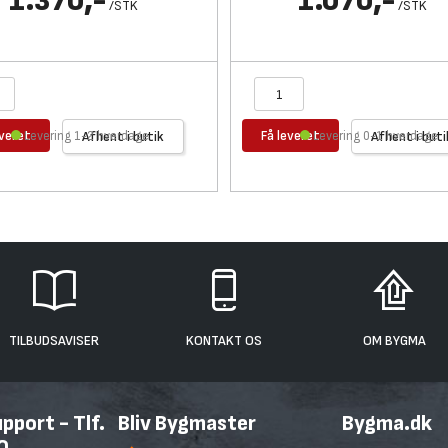
1.370,-
1.070,-
/
STK
/
STK
everet
Få leveret
Levering 1-2 hverdage
Afhent i butik
Levering 0-1 hverdage
Afhent i buti
TILBUDSAVISER
KONTAKT OS
OM BYGMA
port - Tlf.
Bliv Bygmaster
Bygma.dk
0