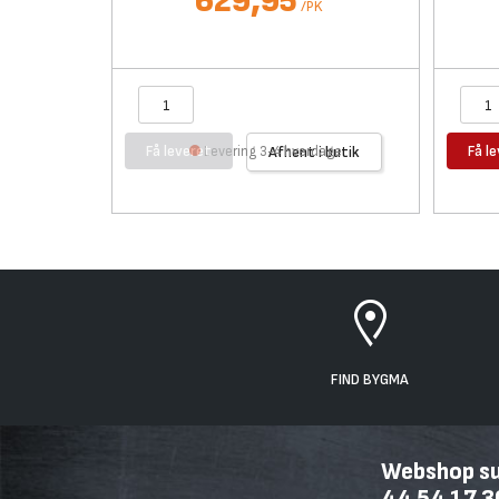
629,95
/
PK
Få leveret
Få l
Levering 3-4 hverdage
Afhent i butik
FIND BYGMA
Webshop sup
44 54 17 3