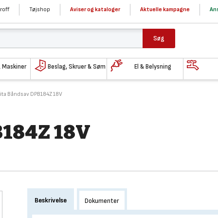
roff
Tøjshop
Aviser og kataloger
Aktuelle kampagne
Ans
Søg
& Maskiner
Beslag, Skruer & Søm
El & Belysning
ita Båndsav DPB184Z 18V
B184Z 18V
Beskrivelse
Dokumenter