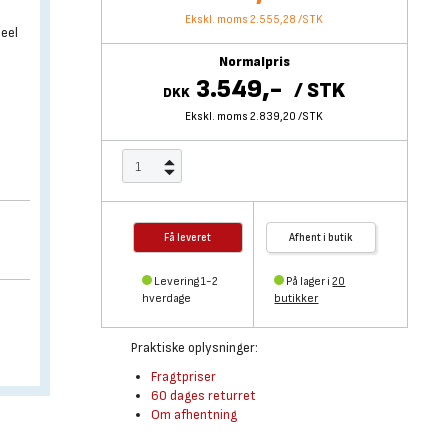
Ekskl. moms 2.555,28
/
STK
deel
Normalpris
3.549,-
/
STK
DKK
Ekskl. moms 2.839,20
/
STK
Få leveret
Afhent i butik
Levering 1-2
På lager i
20
hverdage
butikker
Praktiske oplysninger:
Fragtpriser
60 dages returret
Om afhentning