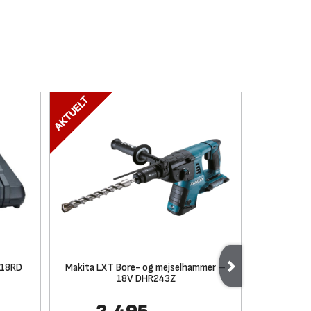
C18RD
Makita LXT Bore- og mejselhammer –
Makita LX
18V DHR243Z