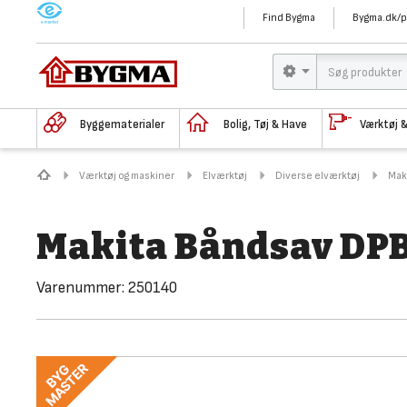
M
Find Bygma
Bygma.dk/p
Byggematerialer
Bolig, Tøj & Have
Værktøj 
Værktøj og maskiner
Elværktøj
Diverse elværktøj
Mak
Makita Båndsav DP
Varenummer:
250140