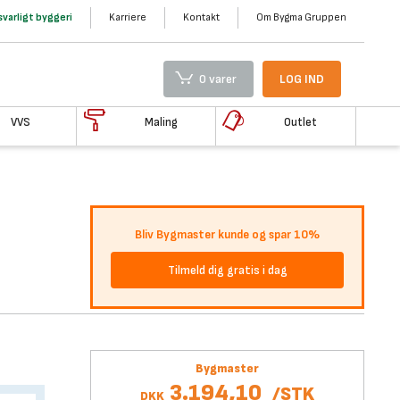
varligt byggeri
Karriere
Kontakt
Om Bygma Gruppen
0 varer
LOG IND
VVS
Maling
Outlet
Bliv Bygmaster kunde og spar 10%
Tilmeld dig gratis i dag
Bygmaster
3.194,10
/
STK
DKK