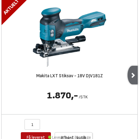
Makita LXT Stiksav - 18V DJV181Z
1.870,-
/
STK
Få leveret
Levering 1-2 hverdage
Afhent i butik