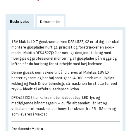
Beskrivelse
Dokumenter
18V Makita LXT gipskruemaskine DFS452ZJX2 er til dig, der skal
montere gipsplader hurtigt, præcist og foretrækker en akku-
model. Makita DFS452ZJX2 er særligt designet til brug med
fibergips og professionel montering af gipsplader på vægge og
lofter, når du har brug for at arbejde med hæj kadence.
Denne gipsskruemaskine til bånd drives af Makitas 18V LXT
batterisystem og har høj hastighed (4.000 omdr./min), lydløs
kobling og Push Drive-teknologi, så maskinen først starter ved
tryk – ideelt til effektiv serieproduktion.
DFS452ZJX2 har kulløs motor, dybdestop, LED-lys og
medfølgende båndmagasin – du får alt samlet i én let og
velbalanceret maskine, der benytter skruer fra 25–55 mm og
som leveres i Makpac.
Producent:
Makita