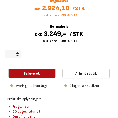
Bygmaster
2.924,10
/
STK
DKK
Ekskl. moms 2.339,28
/
STK
Normalpris
3.249,-
/
STK
DKK
Ekskl. moms 2.599,20
/
STK
Få leveret
Afhent i butik
Levering 1-2 hverdage
På lager i
52 butikker
Praktiske oplysninger:
Fragtpriser
60 dages returret
Om afhentning