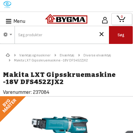
M
0
Menu
Søg
Værktøj og maskiner
Elværktøj
Diverse elværktøj
Makita LXT Gipsskruemaskine -18V DFS452ZJX2
Makita LXT Gipsskruemaskine
-18V DFS452ZJX2
Varenummer:
237084