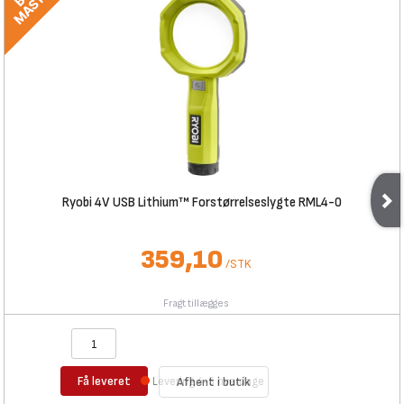
Ryobi 4V USB Lithium™ Forstørrelseslygte RML4-0
359,10
/
STK
Fragt tillægges
Få leveret
Levering 4-5 hverdage
Afhent i butik