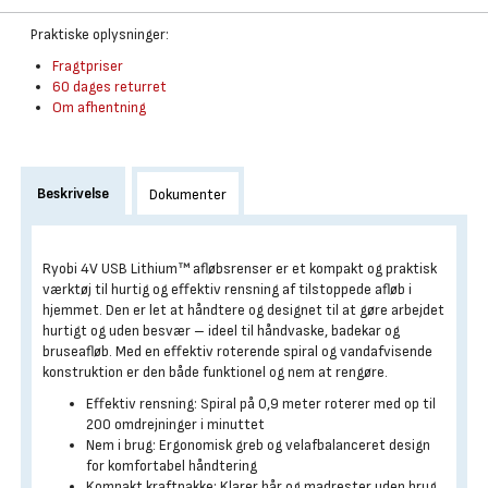
Praktiske oplysninger:
Fragtpriser
60 dages returret
Om afhentning
Beskrivelse
Dokumenter
Ryobi 4V USB Lithium™ afløbsrenser er et kompakt og praktisk
værktøj til hurtig og effektiv rensning af tilstoppede afløb i
hjemmet. Den er let at håndtere og designet til at gøre arbejdet
hurtigt og uden besvær – ideel til håndvaske, badekar og
bruseafløb. Med en effektiv roterende spiral og vandafvisende
konstruktion er den både funktionel og nem at rengøre.
Effektiv rensning: Spiral på 0,9 meter roterer med op til
200 omdrejninger i minuttet
Nem i brug: Ergonomisk greb og velafbalanceret design
for komfortabel håndtering
Kompakt kraftpakke: Klarer hår og madrester uden brug