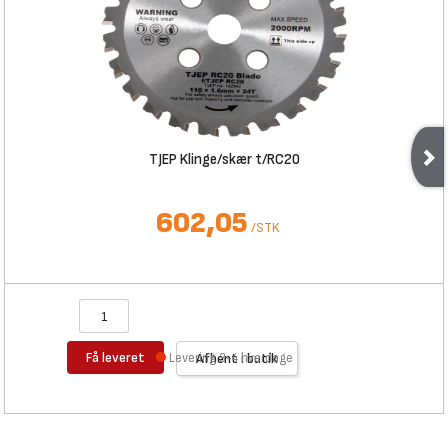
TJEP Klinge/skær t/RC20
602,05
/
STK
Få leveret
Levering 3-4 hverdage
Afhent i butik