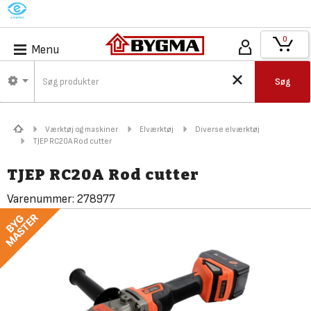
M
0
Menu
Søg
Værktøj og maskiner
Elværktøj
Diverse elværktøj
TJEP RC20A Rod cutter
TJEP RC20A Rod cutter
Varenummer:
278977