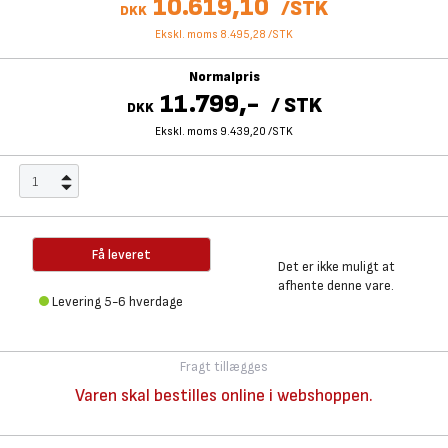
10.619,10
/
STK
DKK
Ekskl. moms 8.495,28
/
STK
Normalpris
11.799,-
/
STK
DKK
Ekskl. moms 9.439,20
/
STK
Få leveret
Det er ikke muligt at
afhente denne vare.
Levering 5-6 hverdage
Fragt tillægges
Varen skal bestilles online i webshoppen.