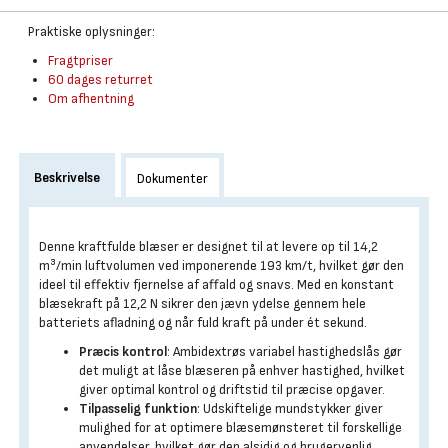
Praktiske oplysninger:
Fragtpriser
60 dages returret
Om afhentning
Beskrivelse
Dokumenter
Denne kraftfulde blæser er designet til at levere op til 14,2
m³/min luftvolumen ved imponerende 193 km/t, hvilket gør den
ideel til effektiv fjernelse af affald og snavs. Med en konstant
blæsekraft på 12,2 N sikrer den jævn ydelse gennem hele
batteriets afladning og når fuld kraft på under ét sekund.
Præcis kontrol
: Ambidextrøs variabel hastighedslås gør
det muligt at låse blæseren på enhver hastighed, hvilket
giver optimal kontrol og driftstid til præcise opgaver.
Tilpasselig funktion
: Udskiftelige mundstykker giver
mulighed for at optimere blæsemønsteret til forskellige
anvendelser, hvilket gør den alsidig og brugervenlig.