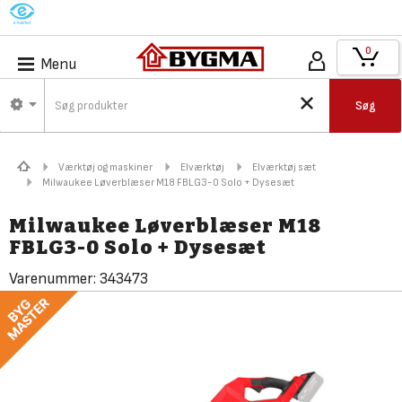
M
0
Menu
Søg
Værktøj og maskiner
Elværktøj
Elværktøj sæt
Milwaukee Løverblæser M18 FBLG3-0 Solo + Dysesæt
Milwaukee Løverblæser M18
FBLG3-0 Solo + Dysesæt
Varenummer:
343473