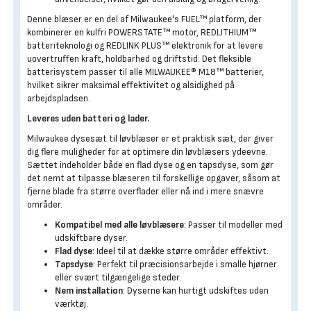
Denne blæser er en del af Milwaukee's FUEL™ platform, der
kombinerer en kulfri POWERSTATE™ motor, REDLITHIUM™
batteriteknologi og REDLINK PLUS™ elektronik for at levere
uovertruffen kraft, holdbarhed og driftstid. Det fleksible
batterisystem passer til alle MILWAUKEE® M18™ batterier,
hvilket sikrer maksimal effektivitet og alsidighed på
arbejdspladsen.
Leveres uden batteri og lader.
Milwaukee dysesæt til løvblæser er et praktisk sæt, der giver
dig flere muligheder for at optimere din løvblæsers ydeevne.
Sættet indeholder både en flad dyse og en tapsdyse, som gør
det nemt at tilpasse blæseren til forskellige opgaver, såsom at
fjerne blade fra større overflader eller nå ind i mere snævre
områder.
Kompatibel med alle løvblæsere
: Passer til modeller med
udskiftbare dyser.
Flad dyse
: Ideel til at dække større områder effektivt.
Tapsdyse
: Perfekt til præcisionsarbejde i smalle hjørner
eller svært tilgængelige steder.
Nem installation
: Dyserne kan hurtigt udskiftes uden
værktøj.