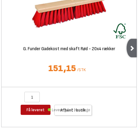
G. Funder Gadekost med skaft Rød - 20x4 rækker
151,15
/
STK
Få leveret
Levering 1-2 hverdage
Afhent i butik