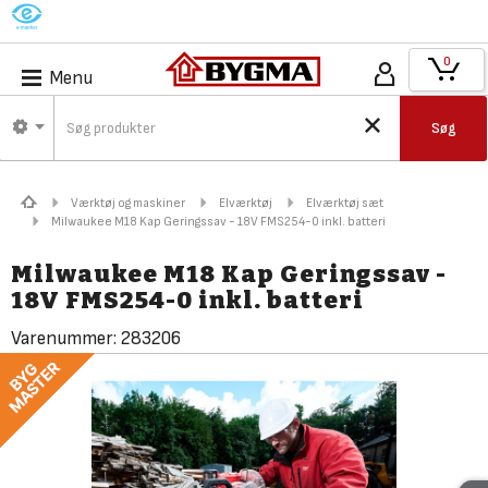
M
0
Menu
Søg
Værktøj og maskiner
Elværktøj
Elværktøj sæt
Milwaukee M18 Kap Geringssav - 18V FMS254-0 inkl. batteri
Milwaukee M18 Kap Geringssav -
18V FMS254-0 inkl. batteri
Varenummer:
283206