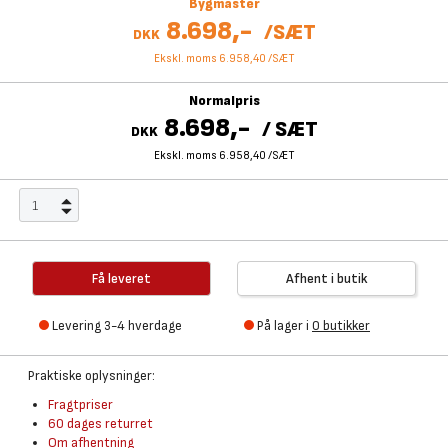
Bygmaster
8.698,-
/
SÆT
DKK
Ekskl. moms 6.958,40
/
SÆT
Normalpris
8.698,-
/
SÆT
DKK
Ekskl. moms 6.958,40
/
SÆT
Få leveret
Afhent i butik
Levering 3-4 hverdage
På lager i
0 butikker
Praktiske oplysninger:
Fragtpriser
60 dages returret
Om afhentning