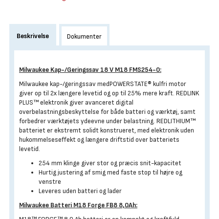
Beskrivelse
Dokumenter
Milwaukee Kap-/Geringssav 18 V M18 FMS254-0:
Milwaukee kap-/geringssav medPOWERSTATE® kulfri motor
giver op til 2x længere levetid og op til 25% mere kraft. REDLINK
PLUS™ elektronik giver avanceret digital
overbelastningsbeskyttelse for både batteri og værktøj, samt
forbedrer værktøjets ydeevne under belastning. REDLITHIUM™
batteriet er ekstremt solidt konstrueret, med elektronik uden
hukommelseseffekt og længere driftstid over batteriets
levetid.
254 mm klinge giver stor og præcis snit-kapacitet
Hurtig justering af smig med faste stop til højre og
venstre
Leveres uden batteri og lader
Milwaukee Batteri M18 Forge FB8 8,0Ah: