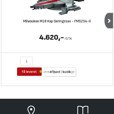
Milwaukee M18 Kap Geringssav - FMS254-0
4.620,-
/
STK
Få leveret
Levering 1-2 hverdage
Afhent i butik