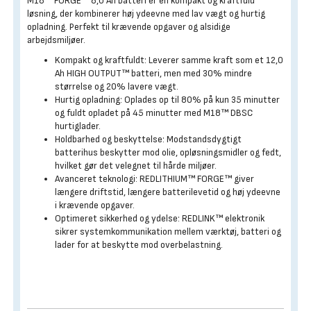
M18™ FORGE™ 8,0 Ah batteri er en kompakt og kraftfuld
løsning, der kombinerer høj ydeevne med lav vægt og hurtig
opladning. Perfekt til krævende opgaver og alsidige
arbejdsmiljøer.
Kompakt og kraftfuldt: Leverer samme kraft som et 12,0
Ah HIGH OUTPUT™ batteri, men med 30% mindre
størrelse og 20% lavere vægt.
Hurtig opladning: Oplades op til 80% på kun 35 minutter
og fuldt opladet på 45 minutter med M18™ DBSC
hurtiglader.
Holdbarhed og beskyttelse: Modstandsdygtigt
batterihus beskytter mod olie, opløsningsmidler og fedt,
hvilket gør det velegnet til hårde miljøer.
Avanceret teknologi: REDLITHIUM™ FORGE™ giver
længere driftstid, længere batterilevetid og høj ydeevne
i krævende opgaver.
Optimeret sikkerhed og ydelse: REDLINK™ elektronik
sikrer systemkommunikation mellem værktøj, batteri og
lader for at beskytte mod overbelastning.