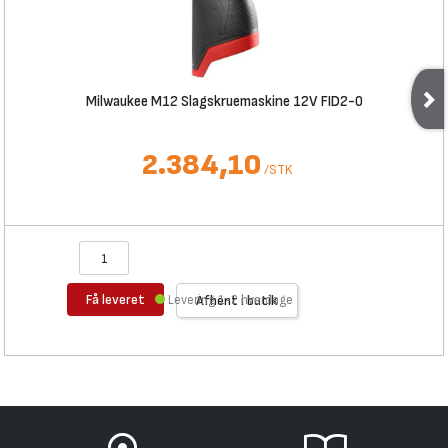
Milwaukee M12 Slagskruemaskine 12V FID2-0
2.384,10
/
STK
Få leveret
Levering 1-2 hverdage
Afhent i butik