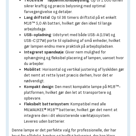
TRUEVIEW™ højdefinitionsbelysning
: Op til 1.000 lumen
sikrer kraftig og præcis belysning med optimal
farvegengivelse og detaljer.
Lang driftstid
: Op til 36 timers driftstid på et enkelt
M18™ 5,0 Ah batteri, hvilket gør den ideel til lange
arbejdsdage.
USB-opladning
: Udstyret med både USB-A (15W) og
USB-C (27W) porte til opladning af små enheder, hvilket
gør lampen endnu mere praktisk på arbejdspladsen.
Integreret spændeøje
: Giver nem mulighed for
ophængning og fleksibel placering af lampen, uanset hvor
du arbejder.
Mobilitet
: Horisontal og vertikal justering af lyskilden gør
det nemt at rette lyset præcis derhen, hvor det er
nødvendigt.
Kompakt design
: Den mest kompakte lampe på M18™-
platformen, hvilket gør den let at transportere og
opbevare.
Fleksibelt batterisystem
: Kompatibel med alle
MILWAUKEE® M18™ batterier, hvilket gør det nemt at
integrere den i dit eksisterende værktøjssystem.
Leveres uden batterier.
Denne lampe er det perfekte valg for professionelle, der har
brug for pålidelig, bærbar og kraftig belysning, der kan klare