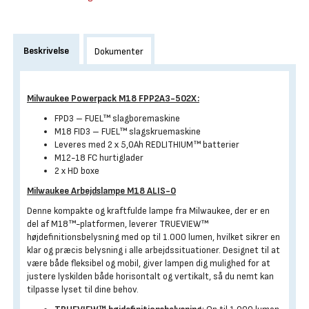
Beskrivelse
Dokumenter
Milwaukee Powerpack M18 FPP2A3-502X:
FPD3 – FUEL™ slagboremaskine
M18 FID3 – FUEL™ slagskruemaskine
Leveres med 2 x 5,0Ah REDLITHIUM™ batterier
M12-18 FC hurtiglader
2 x HD boxe
Milwaukee Arbejdslampe M18 ALIS-0
Denne kompakte og kraftfulde lampe fra Milwaukee, der er en
del af M18™-platformen, leverer TRUEVIEW™
højdefinitionsbelysning med op til 1.000 lumen, hvilket sikrer en
klar og præcis belysning i alle arbejdssituationer. Designet til at
være både fleksibel og mobil, giver lampen dig mulighed for at
justere lyskilden både horisontalt og vertikalt, så du nemt kan
tilpasse lyset til dine behov.