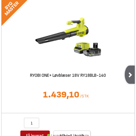
RYOBI ONE+ Løvblæser 18V RY18BLB-140
1.439,10
/
STK
Få leveret
Levering 1-2 hverdage
Afhent i butik