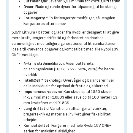
Luftmængde
: Leverer 6,51 m³/min for kraftig luftstrøm
Dyser
: Flade og runde dyser for tilpasning til forskellige
opgaver
Forlængerrør
: To forlængerrør medfølger, så længden
kan justeres efter behov
5,0Ah Lithium+ batteri og lader fra Ryobi er designet til at give
mere kraft, længere driftstid og forbedret holdbarhed
sammenlignet med tidligere generationer af lithiumbatterier.
Ideelt til krævende opgaver og kompatibelt med alle Ryobi 18V
ONE+ værktøjer.
4-trins strømindikator
: Viser batteriets
opladningsniveau (100%, 75%, 50%, 25%) for bedre
overblik.
IntelliCell™ teknologi
: Overvåger og balancerer hver
celle individuelt for optimal driftstid og sikkerhed.
Imponerende ydeevne
: Kan skrue op til 1550 skruer
(4x32 mm) med R18DD3 eller save op til 100 meter i 13
mm krydsfiner med R18CS.
Lang driftstid
: Variationen afhænger af værktøj,
brugerteknik og materiale, hvilket giver fleksibilitet i
arbejdet.
Kompatibilitet
: Fungerer med hele Ryobi 18V ONE+
serien for maksimal alsidighed.