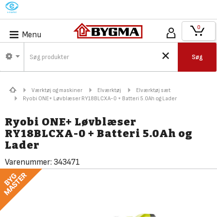
M
0
Menu
Søg
Værktøj og maskiner
Elværktøj
Elværktøj sæt
Ryobi ONE+ Løvblæser RY18BLCXA-0 + Batteri 5.0Ah og Lader
Ryobi ONE+ Løvblæser
RY18BLCXA-0 + Batteri 5.0Ah og
Lader
Varenummer:
343471