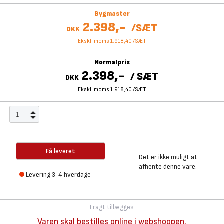
Bygmaster
2.398,-
/
SÆT
DKK
Ekskl. moms 1.918,40
/
SÆT
Normalpris
2.398,-
/
SÆT
DKK
Ekskl. moms 1.918,40
/
SÆT
Få leveret
Det er ikke muligt at
afhente denne vare.
Levering 3-4 hverdage
Fragt tillægges
Varen skal bestilles online i webshoppen.