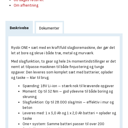
Om afhentning
Beskrivelse
Dokumenter
Ryobi ONE+ sæt med en kraftfuld slagboremaskine, der gør det
let at bore og skrue i både træ, metal og murværk.
Med slagfunktion, to gear og hele 24 momentindstillinger er det
nemt at tilpasse maskinen til både finjustering og tunge
opgaver. Den leveres som komplet sæt med batterier, oplader
og taske – klar til brug.
Spænding: 18V Li-ion – stærk nok til krævende opgaver
Moment: Op til 52 Nm – god ydeevne til både boring og
skruning
Slagfunktion: Op til 28.000 slag/min – effektiv i mur og
beton
Leveres med: 1 x 5,0 Ah og 1 x 2,0 Ah batteri + oplader og
taske
One+ system: Samme batteri passer til over 200