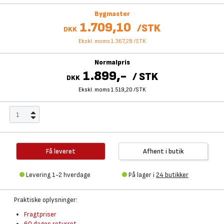
Bygmaster
1.709,10
/
STK
DKK
Ekskl. moms 1.367,28
/
STK
Normalpris
1.899,-
/
STK
DKK
Ekskl. moms 1.519,20
/
STK
Få leveret
Afhent i butik
Levering 1-2 hverdage
På lager i
24 butikker
Praktiske oplysninger:
Fragtpriser
60 dages returret