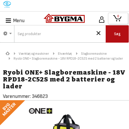
M
0
Menu
Søg
Værktøj og maskiner
Elværktøj
Slagboremaskine
Ryobi ONE+ Slagboremaskine - 18V RPD18-2C52S med 2 batterier og lader
Ryobi ONE+ Slagboremaskine - 18V
RPD18-2C52S med 2 batterier og
lader
Varenummer:
346823