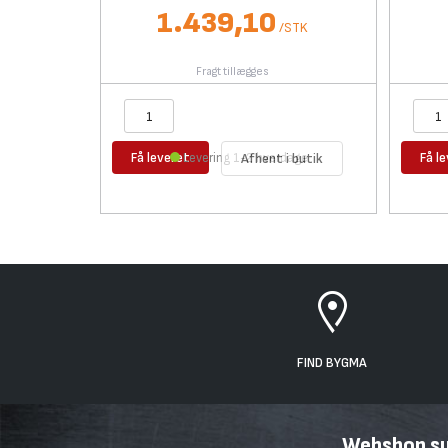
1.439,10
/
STK
Fragt tillægges
Få leveret
Få l
Levering 1-2 hverdage
Afhent i butik
FIND BYGMA
Webshop sup