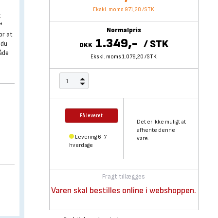
Ekskl. moms 971,28
/
STK
t
™
Normalpris
or at
1.349,-
/
STK
 du
DKK
måde
Ekskl. moms 1.079,20
/
STK
Få leveret
Det er ikke muligt at
afhente denne
Levering 6-7
vare.
hverdage
Fragt tillægges
Varen skal bestilles online i webshoppen.