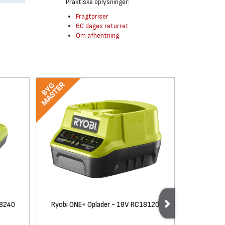
Praktiske oplysninger:
Fragtpriser
60 dages returret
Om afhentning
18240
Ryobi ONE+ Oplader - 18V RC18120
Ryobi ONE