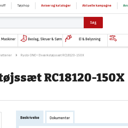
roff
Tøjshop
Aviser og kataloger
Aktuelle kampagne
Ans
Søg
& Maskiner
Beslag, Skruer & Søm
El & Belysning
Batterier
Ryobi ONE+ Elværkstøjssæt RC18120-150X
tøjssæt RC18120-150X
Beskrivelse
Dokumenter