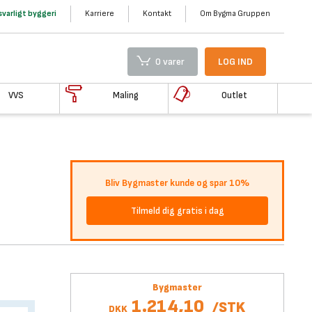
varligt byggeri
Karriere
Kontakt
Om Bygma Gruppen
0 varer
LOG IND
VVS
Maling
Outlet
Bliv Bygmaster kunde og spar 10%
Tilmeld dig gratis i dag
Bygmaster
1.214,10
/
STK
DKK