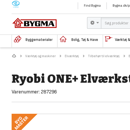
M
Find Bygma
Bygma.dk/p
Byggematerialer
Bolig, Tøj & Have
Værktøj 
Værktøj og maskiner
Elværktøj
Tilbehør til elværktøj
Ryobi ONE+ Elværks
Varenummer:
287296