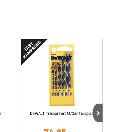
r
DEWALT Træborsæt M/Centerspids
S