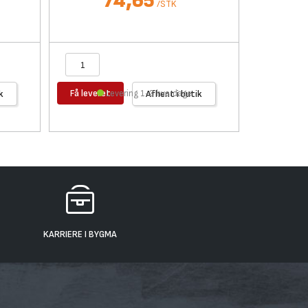
74,65
/
STK
Få leveret
Få levere
k
Levering 1-2 hverdage
Afhent i butik
KARRIERE I BYGMA