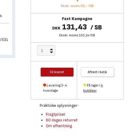
Ekskl. moms 95,-
/
SB
s.
Fast Kampagne
131,43
/
SB
DKK
Ekskl. moms 105,14
/
SB
9/531
Få leveret
Afhent i butik
Levering 3-4
På lager i
4
hverdage
butikker
Praktiske oplysninger:
Fragtpriser
60 dages returret
Om afhentning