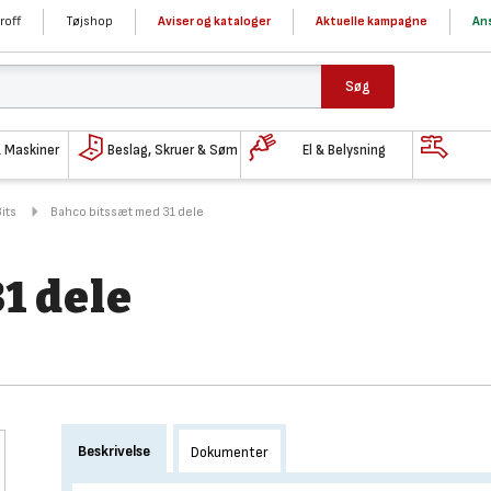
roff
Tøjshop
Aviser og kataloger
Aktuelle kampagne
Ans
Søg
& Maskiner
Beslag, Skruer & Søm
El & Belysning
its
Bahco bitssæt med 31 dele
1 dele
Beskrivelse
Dokumenter