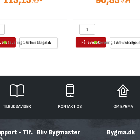
115,15
90,85
/
SÆT
/
SÆT
everet
Få leveret
Levering 1-2 hverdage
Afhent i butik
Levering 1-2 hverdage
Afhent i buti
TILBUDSAVISER
KONTAKT OS
OM BYGMA
port - Tlf.
Bliv Bygmaster
Bygma.dk
0