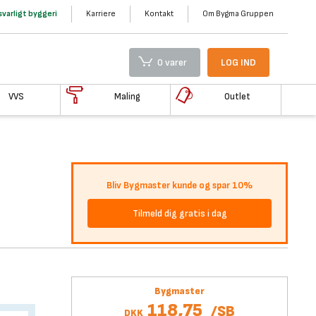
varligt byggeri
Karriere
Kontakt
Om Bygma Gruppen
0 varer
LOG IND
VVS
Maling
Outlet
Bliv Bygmaster kunde og spar 10%
Tilmeld dig gratis i dag
Bygmaster
118,75
/
SB
DKK