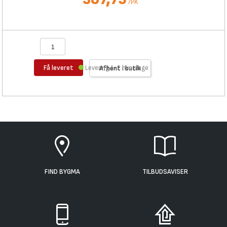
/
PK
Få leveret
Levering 1-2 hverdage
Afhent i butik
FIND BYGMA
TILBUDSAVISER