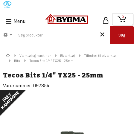
M
0
Menu
Søg
Værktøj og maskiner
Elværktøj
Tilbehør til elværktøj
Bits
Tecos Bits 1/4" TX25 - 25mm
Tecos Bits 1/4" TX25 - 25mm
Varenummer:
097354