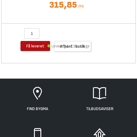
315,85
/
PK
Få leveret
Levering 1-2 hverdage
Afhent i butik
FIND BYGMA
TILBUDSAVISER