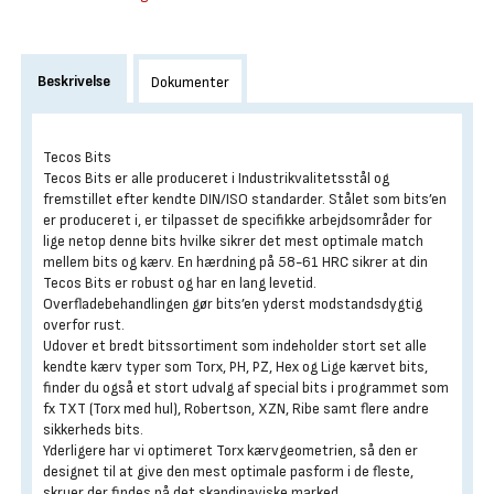
Beskrivelse
Dokumenter
Tecos Bits
Tecos Bits er alle produceret i Industrikvalitetsstål og
fremstillet efter kendte DIN/ISO standarder. Stålet som bits’en
er produceret i, er tilpasset de specifikke arbejdsområder for
lige netop denne bits hvilke sikrer det mest optimale match
mellem bits og kærv. En hærdning på 58-61 HRC sikrer at din
Tecos Bits er robust og har en lang levetid.
Overfladebehandlingen gør bits’en yderst modstandsdygtig
overfor rust.
Udover et bredt bitssortiment som indeholder stort set alle
kendte kærv typer som Torx, PH, PZ, Hex og Lige kærvet bits,
finder du også et stort udvalg af special bits i programmet som
fx TXT (Torx med hul), Robertson, XZN, Ribe samt flere andre
sikkerheds bits.
Yderligere har vi optimeret Torx kærvgeometrien, så den er
designet til at give den mest optimale pasform i de fleste,
skruer der findes på det skandinaviske marked.