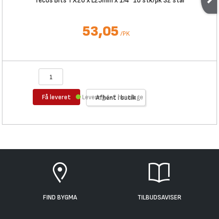
Tecos Bits TX20 x L25mm x 1/4" 10 stk/pk S2 stål
53,05
/
PK
Få leveret
Levering 1-2 hverdage
Afhent i butik
FIND BYGMA
TILBUDSAVISER