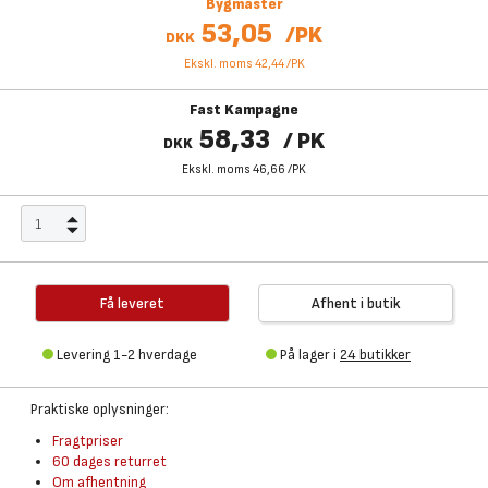
Bygmaster
53,05
/
PK
DKK
Ekskl. moms 42,44
/
PK
Fast Kampagne
58,33
/
PK
DKK
Ekskl. moms 46,66
/
PK
Få leveret
Afhent i butik
Levering 1-2 hverdage
På lager i
24 butikker
Praktiske oplysninger:
Fragtpriser
60 dages returret
Om afhentning