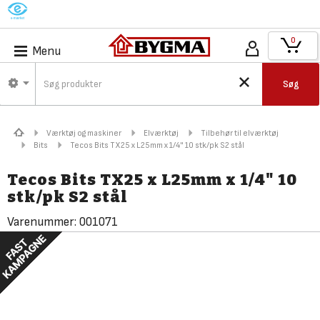
M
0
Menu
Søg
Værktøj og maskiner
Elværktøj
Tilbehør til elværktøj
Bits
Tecos Bits TX25 x L25mm x 1/4" 10 stk/pk S2 stål
Tecos Bits TX25 x L25mm x 1/4" 10
stk/pk S2 stål
Varenummer:
001071