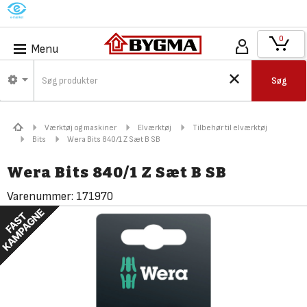
M
0
Menu
Søg
Værktøj og maskiner
Elværktøj
Tilbehør til elværktøj
Bits
Wera Bits 840/1 Z Sæt B SB
Wera Bits 840/1 Z Sæt B SB
Varenummer:
171970