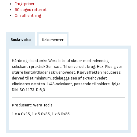
Fragtpriser
60 dages returret
Om afhentning
Beskrivelse
Dokumenter
Hårde og slidstærke Wera bits til skruer med indvendig
sekskant i praktisk 3er-sæt. Til universelt brug. Hex-Plus giver
større kontaktflader i skruehovedet. Kærveffekten reduceres
derved til et minimum, ødelæggelsen af skruehovedet
elimineres næsten. 1/4"-sekskant, passende til holdere ifølge
DIN ISO 1173-D 6,3.
Producent:
Wera Tools
1 x 4.0x25, 1 x 5.0x25, 1 x 6.0x25