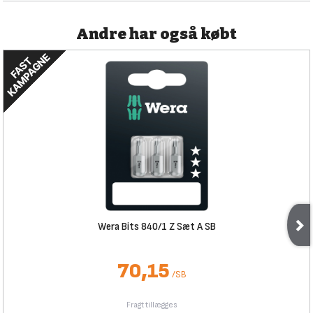
Andre har også købt
Wera Bits 840/1 Z Sæt A SB
70,15
/
SB
Fragt tillægges