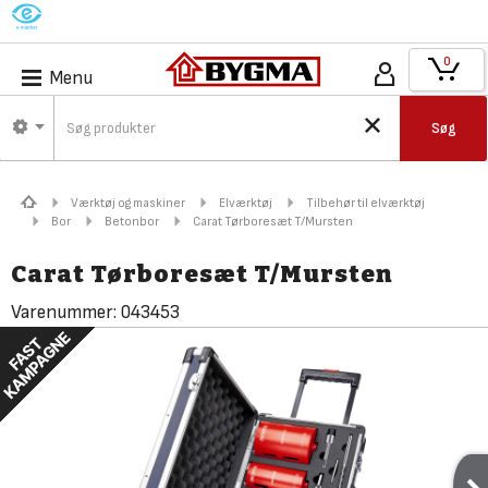
M
0
Menu
Søg
Værktøj og maskiner
Elværktøj
Tilbehør til elværktøj
Bor
Betonbor
Carat Tørboresæt T/Mursten
Carat Tørboresæt T/Mursten
Varenummer:
043453