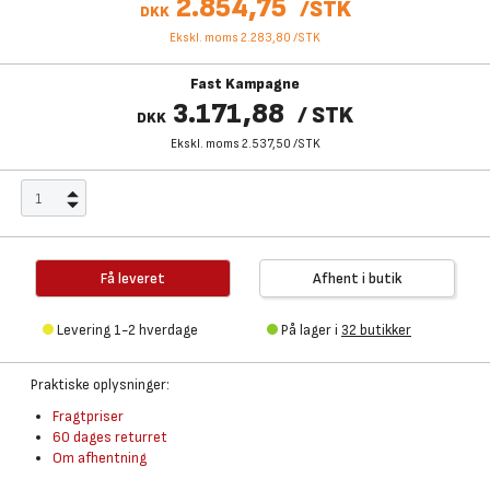
2.854,75
/
STK
DKK
Ekskl. moms 2.283,80
/
STK
Fast Kampagne
3.171,88
/
STK
DKK
Ekskl. moms 2.537,50
/
STK
Få leveret
Afhent i butik
Levering 1-2 hverdage
På lager i
32 butikker
Praktiske oplysninger:
Fragtpriser
60 dages returret
Om afhentning