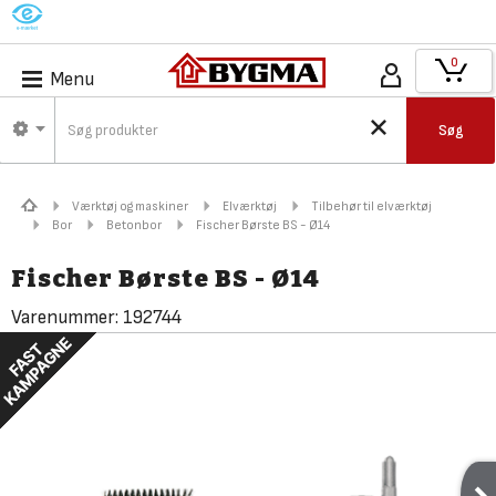
M
0
Menu
Søg
Værktøj og maskiner
Elværktøj
Tilbehør til elværktøj
Bor
Betonbor
Fischer Børste BS - Ø14
Fischer Børste BS - Ø14
Varenummer:
192744