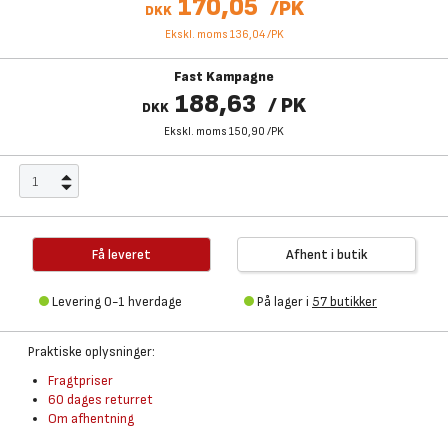
170,05
/
PK
DKK
Ekskl. moms 136,04
/
PK
Fast Kampagne
188,63
/
PK
DKK
Ekskl. moms 150,90
/
PK
Få leveret
Afhent i butik
Levering 0-1 hverdage
På lager i
57 butikker
Praktiske oplysninger:
Fragtpriser
60 dages returret
Om afhentning