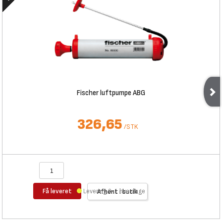
Fischer luftpumpe ABG
326,65
/
STK
Få leveret
Levering 0-1 hverdage
Afhent i butik