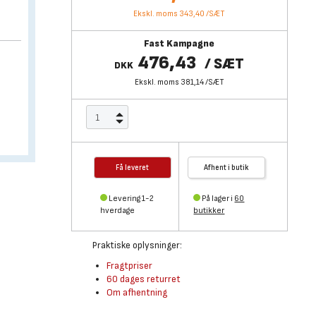
Ekskl. moms 343,40
/
SÆT
Fast Kampagne
476,43
/
SÆT
DKK
Ekskl. moms 381,14
/
SÆT
Få leveret
Afhent i butik
Levering 1-2
På lager i
60
hverdage
butikker
Praktiske oplysninger:
Fragtpriser
60 dages returret
Om afhentning