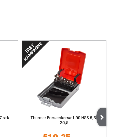
7 stk
Thürmer Forsænkersæt 90 HSS 6,3-
Bahco S
20,5