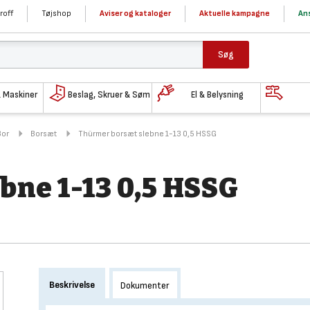
roff
Tøjshop
Aviser og kataloger
Aktuelle kampagne
Ans
Søg
& Maskiner
Beslag, Skruer & Søm
El & Belysning
Bor
Borsæt
Thürmer borsæt slebne 1-13 0,5 HSSG
bne 1-13 0,5 HSSG
Beskrivelse
Dokumenter