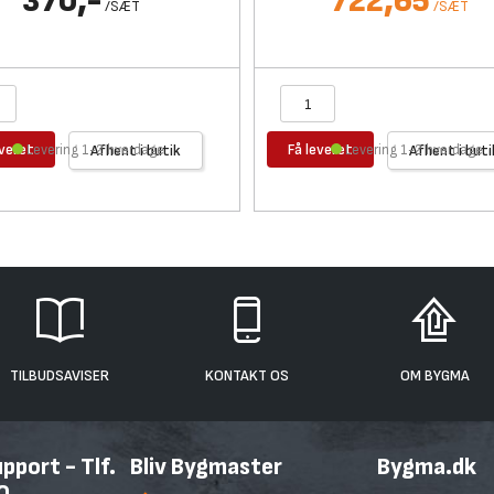
370,-
722,65
/
SÆT
/
SÆT
everet
Få leveret
Levering 1-2 hverdage
Afhent i butik
Levering 1-2 hverdage
Afhent i buti
TILBUDSAVISER
KONTAKT OS
OM BYGMA
port - Tlf.
Bliv Bygmaster
Bygma.dk
0