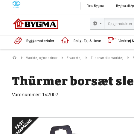
M
Find Bygma
Bygma.dk/p
Byggematerialer
Bolig, Tøj & Have
Værktøj 
Værktøj og maskiner
Elværktøj
Tilbehør til elværktøj
Thürmer borsæt sle
Varenummer:
147007