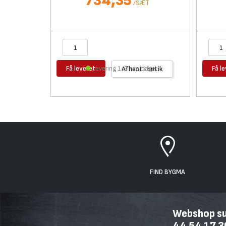
734,35
/
SÆT
Få leveret
Få l
Levering 1-2 hverdage
Afhent i butik
FIND BYGMA
Webshop sup
44 54 17 3