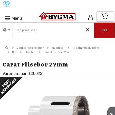
M
0
Menu
Søg
Værktøj og maskiner
Elværktøj
Tilbehør til elværktøj
Bor
Flisebor
Carat Flisebor 27mm
Carat Flisebor 27mm
Varenummer:
120023