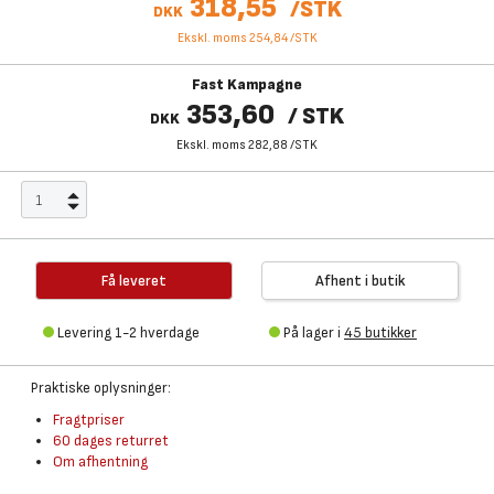
318,55
/
STK
DKK
Ekskl. moms 254,84
/
STK
Fast Kampagne
353,60
/
STK
DKK
Ekskl. moms 282,88
/
STK
Få leveret
Afhent i butik
Levering 1-2 hverdage
På lager i
45 butikker
Praktiske oplysninger:
Fragtpriser
60 dages returret
Om afhentning