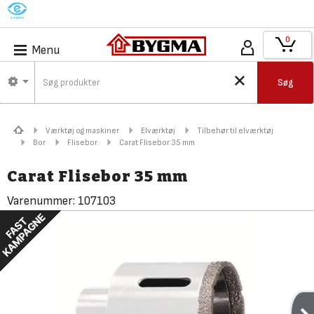
M
0
Menu
Søg
Værktøj og maskiner
Elværktøj
Tilbehør til elværktøj
Bor
Flisebor
Carat Flisebor 35 mm
Carat Flisebor 35 mm
Varenummer:
107103