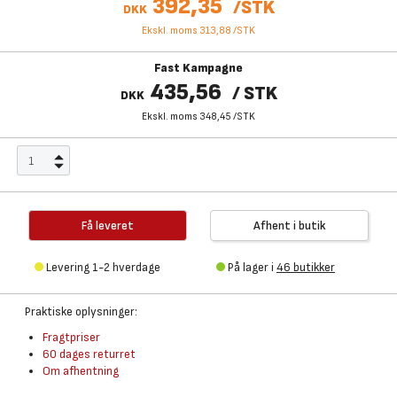
392,35
/
STK
DKK
Ekskl. moms 313,88
/
STK
Fast Kampagne
435,56
/
STK
DKK
Ekskl. moms 348,45
/
STK
Få leveret
Afhent i butik
Levering 1-2 hverdage
På lager i
46 butikker
Praktiske oplysninger:
Fragtpriser
60 dages returret
Om afhentning