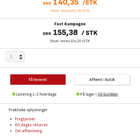
140,35
/
STK
DKK
Ekskl. moms 112,28
/
STK
Fast Kampagne
155,38
/
STK
DKK
Ekskl. moms 124,30
/
STK
Få leveret
Afhent i butik
Levering 1-2 hverdage
På lager i
59 butikker
Praktiske oplysninger:
Fragtpriser
60 dages returret
Om afhentning