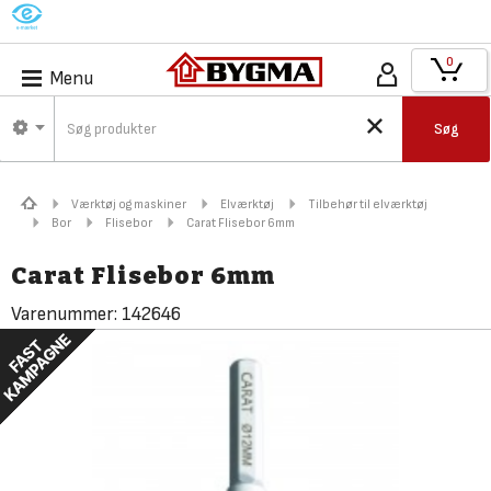
M
0
Menu
Søg
Værktøj og maskiner
Elværktøj
Tilbehør til elværktøj
Bor
Flisebor
Carat Flisebor 6mm
Carat Flisebor 6mm
Varenummer:
142646