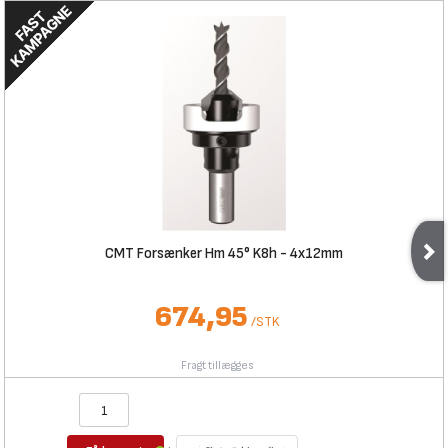
CMT Forsænker Hm 45° K8h - 4x12mm
674,95
/
STK
Fragt tillægges