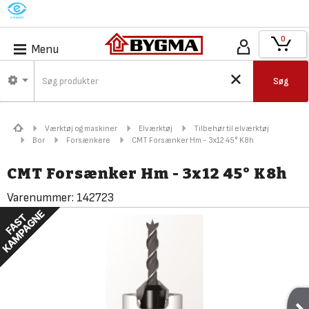
M
0
Menu
Søg
Værktøj og maskiner
Elværktøj
Tilbehør til elværktøj
Bor
Forsænkere
CMT Forsænker Hm - 3x12 45° K8h
CMT Forsænker Hm - 3x12 45° K8h
Varenummer:
142723