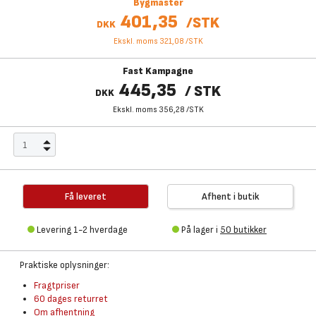
Bygmaster
401,35
/
STK
DKK
Ekskl. moms 321,08
/
STK
Fast Kampagne
445,35
/
STK
DKK
Ekskl. moms 356,28
/
STK
Få leveret
Afhent i butik
Levering 1-2 hverdage
På lager i
50 butikker
Praktiske oplysninger:
Fragtpriser
60 dages returret
Om afhentning