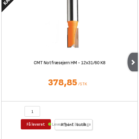
CMT Notfræsejern HM - 12x31/60 K8
378,85
/
STK
Få leveret
Levering 1-2 hverdage
Afhent i butik