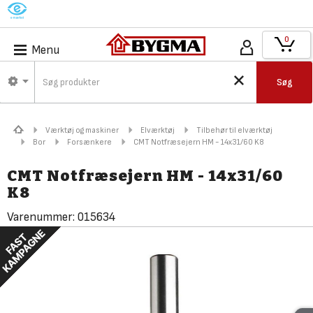
M
0
Menu
Søg
Værktøj og maskiner
Elværktøj
Tilbehør til elværktøj
Bor
Forsænkere
CMT Notfræsejern HM - 14x31/60 K8
CMT Notfræsejern HM - 14x31/60
K8
Varenummer:
015634