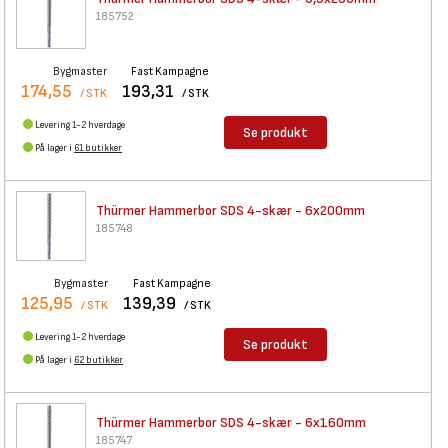
185752
Bygmaster
Fast Kampagne
174,55
193,31
/ STK
/ STK
Levering 1-2 hverdage
Se produkt
På lager i
61 butikker
Thürmer Hammerbor SDS 4-skær -
6x200mm
185748
Bygmaster
Fast Kampagne
125,95
139,39
/ STK
/ STK
Levering 1-2 hverdage
Se produkt
På lager i
62 butikker
Thürmer Hammerbor SDS 4-skær -
6x160mm
185747