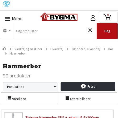
M
0
Menu
Søg
Værktøj og maskiner
Elværktøj
Tilbehør til elværktøj
Bor
Hammerbor
Hammerbor
99
produkter
Filtre
Vareliste
Store billeder
Thürmer Hammerbor SDS 4-skær -
6,5x200mm