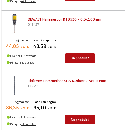
På lager i
44 butikker
DEWALT Hammerbor DT9520 -
6,5x160mm
049427
Bygmaster
Fast Kampagne
44,05
48,59
/ STK
/ STK
Levering 1-2 hverdage
Se produkt
På lager i
61 butikker
Thürmer Hammerbor SDS 4-skær -
5x110mm
185742
Bygmaster
Fast Kampagne
86,35
95,10
/ STK
/ STK
Levering 1-2 hverdage
Se produkt
På lager i
60 butikker