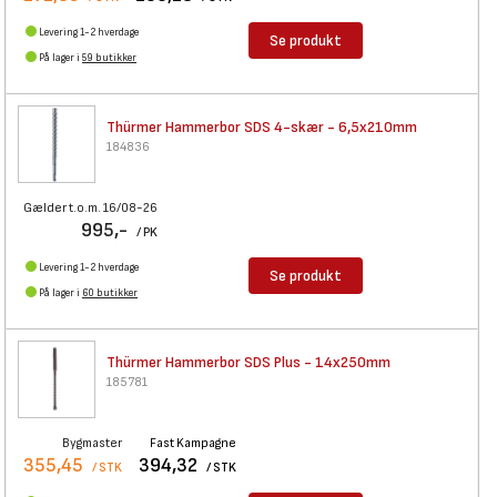
Levering 1-2 hverdage
Se produkt
På lager i
59 butikker
Thürmer Hammerbor SDS 4-skær -
6,5x210mm
184836
Gælder t.o.m. 16/08-26
995,-
/ PK
Levering 1-2 hverdage
Se produkt
På lager i
60 butikker
Thürmer Hammerbor SDS Plus -
14x250mm
185781
Bygmaster
Fast Kampagne
355,45
394,32
/ STK
/ STK