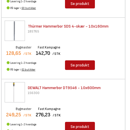
Levering 1-2 hverdage
Se produkt
På lager i
60 butikker
Thürmer Hammerbor SDS 4-skær -
10x160mm
185765
Bygmaster
Fast Kampagne
128,65
142,70
/ STK
/ STK
Levering 1-2 hverdage
Se produkt
På lager i
61 butikker
DEWALT Hammerbor DT9546 -
10x600mm
156300
Bygmaster
Fast Kampagne
249,25
276,23
/ STK
/ STK
Levering 1-2 hverdage
Se produkt