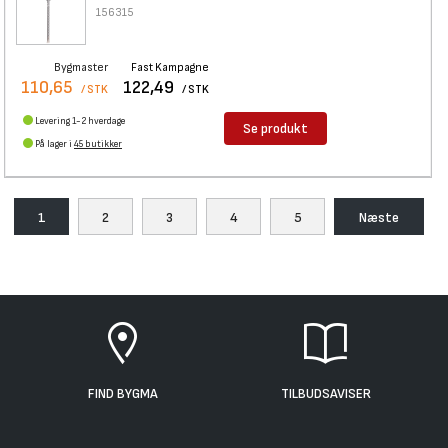
156315
Bygmaster
Fast Kampagne
110,65
122,49
/ STK
/ STK
Levering 1-2 hverdage
Se produkt
På lager i
45 butikker
1
2
3
4
5
Næste
FIND BYGMA
TILBUDSAVISER