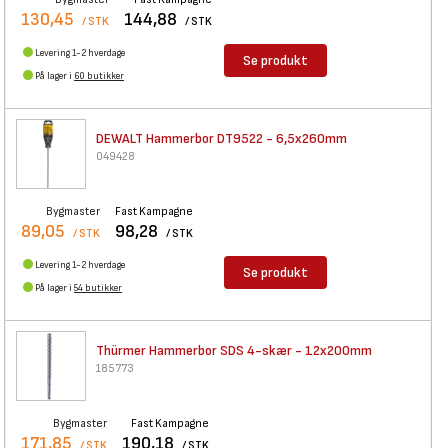
130,45
144,88
/ STK
/ STK
Levering 1-2 hverdage
Se produkt
På lager i
60 butikker
DEWALT Hammerbor DT9522 -
6,5x260mm
049428
Bygmaster
Fast Kampagne
89,05
98,28
/ STK
/ STK
Levering 1-2 hverdage
Se produkt
På lager i
54 butikker
Thürmer Hammerbor SDS 4-skær -
12x200mm
185773
Bygmaster
Fast Kampagne
171,85
190,18
/ STK
/ STK