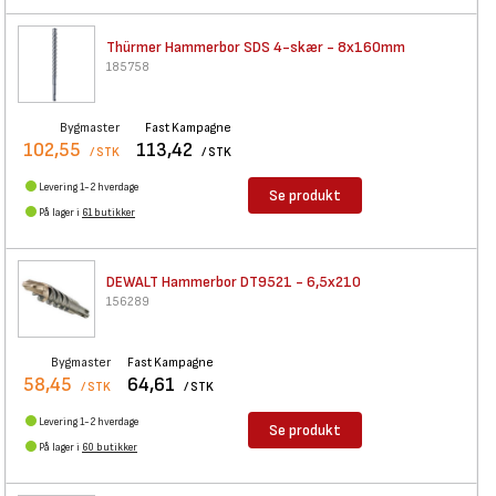
Thürmer Hammerbor SDS 4-skær -
8x160mm
185758
Bygmaster
Fast Kampagne
102,55
113,42
/ STK
/ STK
Levering 1-2 hverdage
Se produkt
På lager i
61 butikker
DEWALT Hammerbor DT9521 -
6,5x210
156289
Bygmaster
Fast Kampagne
58,45
64,61
/ STK
/ STK
Levering 1-2 hverdage
Se produkt
På lager i
60 butikker