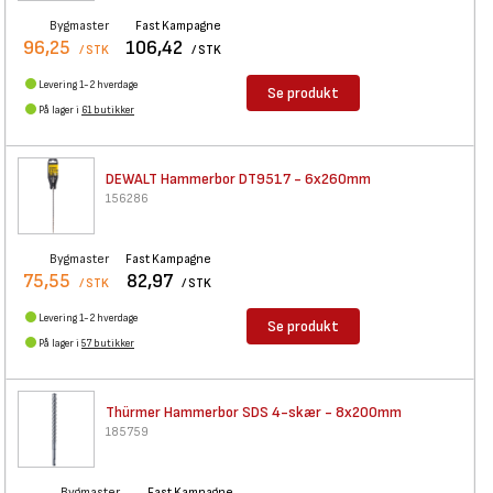
Bygmaster
Fast Kampagne
96,25
106,42
/ STK
/ STK
Levering 1-2 hverdage
Se produkt
På lager i
61 butikker
DEWALT Hammerbor DT9517 -
6x260mm
156286
Bygmaster
Fast Kampagne
75,55
82,97
/ STK
/ STK
Levering 1-2 hverdage
Se produkt
På lager i
57 butikker
Thürmer Hammerbor SDS 4-skær -
8x200mm
185759
Bygmaster
Fast Kampagne