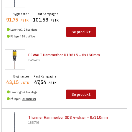
Bygmaster
Fast Kampagne
91,75
101,56
/ STK
/ STK
Levering 1-2 hverdage
Se produkt
På lager i
60 butikker
DEWALT Hammerbor DT9515 -
6x160mm
049426
Bygmaster
Fast Kampagne
43,15
47,54
/ STK
/ STK
Levering 1-2 hverdage
Se produkt
På lager i
59 butikker
Thürmer Hammerbor SDS 4-skær -
6x110mm
185746