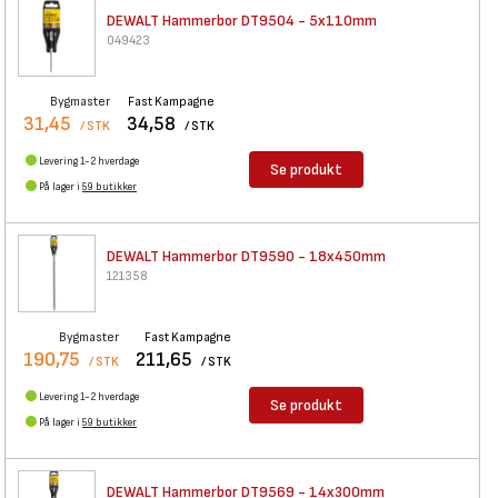
DEWALT Hammerbor DT9504 -
5x110mm
049423
Bygmaster
Fast Kampagne
31,45
34,58
/ STK
/ STK
Levering 1-2 hverdage
Se produkt
På lager i
59 butikker
DEWALT Hammerbor DT9590 -
18x450mm
121358
Bygmaster
Fast Kampagne
190,75
211,65
/ STK
/ STK
Levering 1-2 hverdage
Se produkt
På lager i
59 butikker
DEWALT Hammerbor DT9569 -
14x300mm