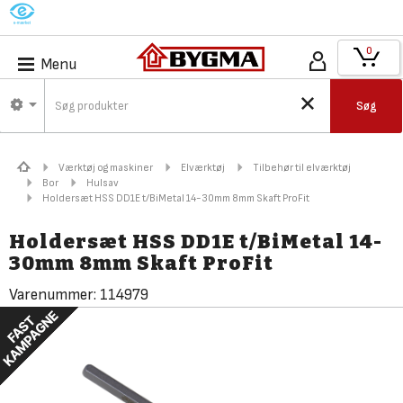
M
0
Menu
Søg
Værktøj og maskiner
Elværktøj
Tilbehør til elværktøj
Bor
Hulsav
Holdersæt HSS DD1E t/BiMetal 14-30mm 8mm Skaft ProFit
Holdersæt HSS DD1E t/BiMetal 14-
30mm 8mm Skaft ProFit
Varenummer:
114979