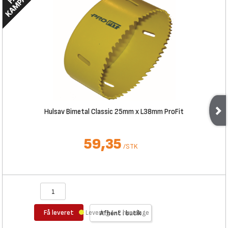
Hulsav Bimetal Classic 25mm x L38mm ProFit
59,35
/
STK
Få leveret
Levering 1-2 hverdage
Afhent i butik