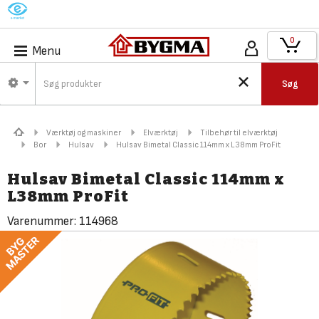
M
0
Menu
Søg
Værktøj og maskiner
Elværktøj
Tilbehør til elværktøj
Bor
Hulsav
Hulsav Bimetal Classic 114mm x L38mm ProFit
Hulsav Bimetal Classic 114mm x
L38mm ProFit
Varenummer:
114968