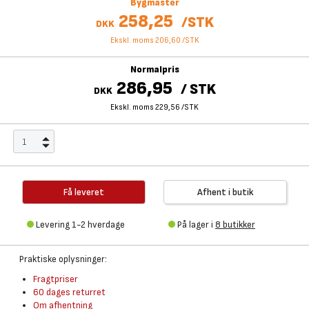
Bygmaster
258,25
/
STK
DKK
Ekskl. moms 206,60
/
STK
Normalpris
286,95
/
STK
DKK
Ekskl. moms 229,56
/
STK
Få leveret
Afhent i butik
Levering 1-2 hverdage
På lager i
8 butikker
Praktiske oplysninger:
Fragtpriser
60 dages returret
Om afhentning