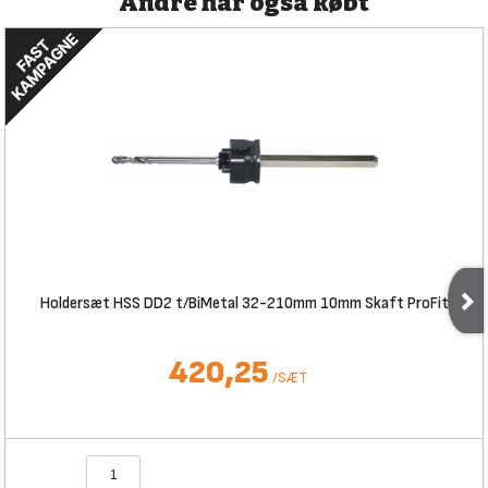
Andre har også købt
Holdersæt HSS DD2 t/BiMetal 32-210mm 10mm Skaft ProFit
420,25
/
SÆT