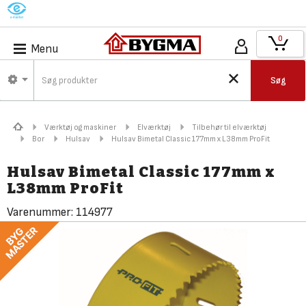
M
0
Menu
Søg
Værktøj og maskiner
Elværktøj
Tilbehør til elværktøj
Bor
Hulsav
Hulsav Bimetal Classic 177mm x L38mm ProFit
Hulsav Bimetal Classic 177mm x
L38mm ProFit
Varenummer:
114977