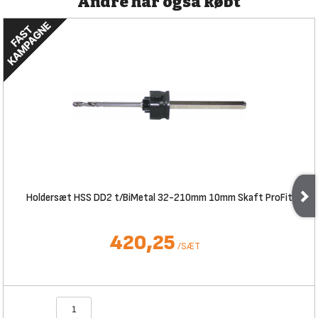
Andre har også købt
Holdersæt HSS DD2 t/BiMetal 32-210mm 10mm Skaft ProFit
420,25
/
SÆT