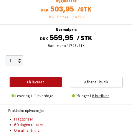
Bygmaster
503,95
/
STK
DKK
Ekskl. moms 403,16
/
STK
Normalpris
559,95
/
STK
DKK
Ekskl. moms 447,96
/
STK
Få leveret
Afhent i butik
Levering 1-2 hverdage
På lager i
8 butikker
Praktiske oplysninger:
Fragtpriser
60 dages returret
Om afhentning