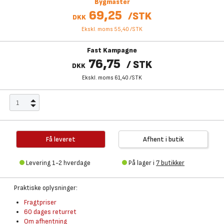
Bygmaster
69,25
/
STK
DKK
Ekskl. moms 55,40
/
STK
Fast Kampagne
76,75
/
STK
DKK
Ekskl. moms 61,40
/
STK
Få leveret
Afhent i butik
Levering 1-2 hverdage
På lager i
7 butikker
Praktiske oplysninger:
Fragtpriser
60 dages returret
Om afhentning