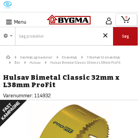
M
0
Menu
Søg
Værktøj og maskiner
Elværktøj
Tilbehør til elværktøj
Bor
Hulsav
Hulsav Bimetal Classic 32mm x L38mm ProFit
Hulsav Bimetal Classic 32mm x
L38mm ProFit
Varenummer:
114932