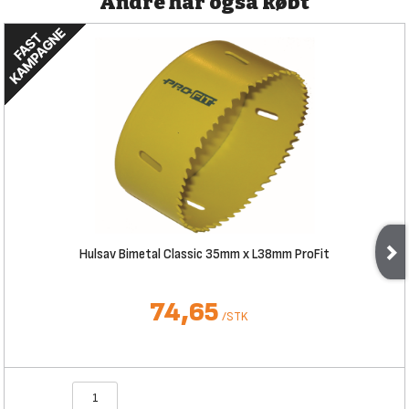
Andre har også købt
Hulsav Bimetal Classic 35mm x L38mm ProFit
74,65
/
STK