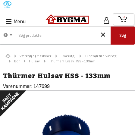
M
0
Menu
Søg
Værktøj og maskiner
Elværktøj
Tilbehør til elværktøj
Bor
Hulsav
Thürmer Hulsav HSS - 133mm
Thürmer Hulsav HSS - 133mm
Varenummer:
147699