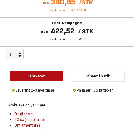
380,65
/
STK
DKK
Ekskl. moms 304,52
/
STK
Fast Kampagne
422,52
/
STK
DKK
Ekskl. moms 338,02
/
STK
Få leveret
Afhent i butik
Levering 2-3 hverdage
På lager i
58 butikker
Praktiske oplysninger:
Fragtpriser
60 dages returret
Om afhentning