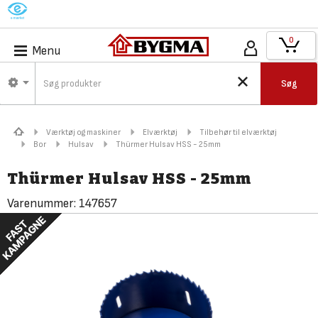
M
0
Menu
Søg
Værktøj og maskiner
Elværktøj
Tilbehør til elværktøj
Bor
Hulsav
Thürmer Hulsav HSS - 25mm
Thürmer Hulsav HSS - 25mm
Varenummer:
147657