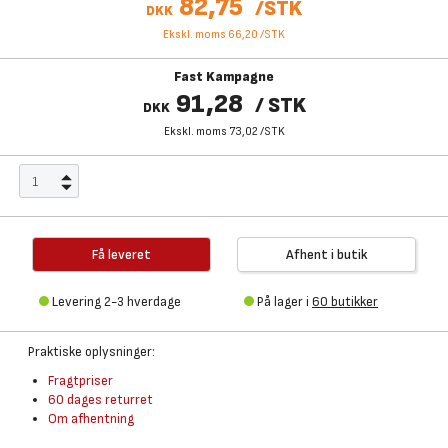
82,75
/
STK
DKK
Ekskl. moms 66,20
/
STK
Fast Kampagne
91,28
/
STK
DKK
Ekskl. moms 73,02
/
STK
Få leveret
Afhent i butik
Levering 2-3 hverdage
På lager i
60 butikker
Praktiske oplysninger:
Fragtpriser
60 dages returret
Om afhentning