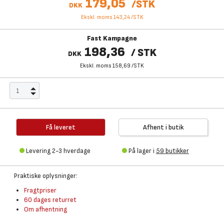
179,05
/
STK
DKK
Ekskl. moms 143,24
/
STK
Fast Kampagne
198,36
/
STK
DKK
Ekskl. moms 158,69
/
STK
Få leveret
Afhent i butik
Levering 2-3 hverdage
På lager i
59 butikker
Praktiske oplysninger:
Fragtpriser
60 dages returret
Om afhentning