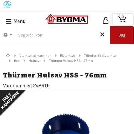
M
0
Menu
Søg
Værktøj og maskiner
Elværktøj
Tilbehør til elværktøj
Bor
Hulsav
Thürmer Hulsav HSS - 76mm
Thürmer Hulsav HSS - 76mm
Varenummer:
248616